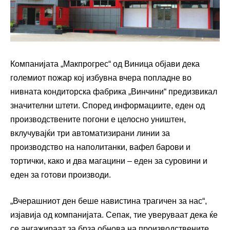
Компанијата „Макпрогрес“ од Виница објави дека
големиот пожар кој избувна вчера попладне во
нивната кондиторска фабрика „Винчини“ предизвикал
значителни штети. Според информациите, еден од
производствените погони е целосно уништен,
вклучувајќи три автоматизирани линии за
производство на наполитанки, вафел барови и
тортички, како и два магацини – еден за суровини и
еден за готови производи.
„Вчерашниот ден беше навистина трагичен за нас“,
изјавија од компанијата. Сепак, тие уверуваат дека ќе
се ангажираат за брза обнова на производствените