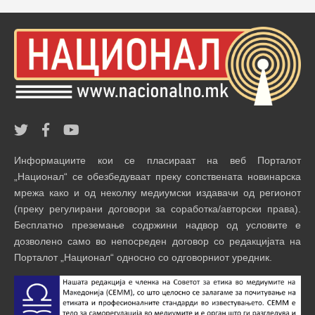
Информациите кои се пласираат на веб Порталот
„Национал“ се обезбедуваат преку сопствената новинарска
мрежа како и од неколку медиумски издавачи од регионот
(преку регулирани договори за соработка/авторски права).
Бесплатно преземање содржини надвор од условите е
дозволено само во непосреден договор со редакцијата на
Порталот „Национал“ односно со одговорниот уредник.