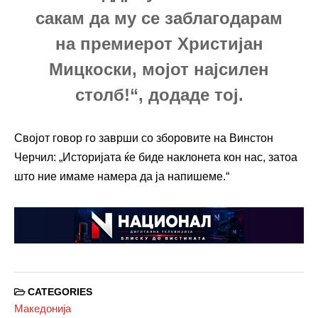
сакам да му се заблагодарам
на премиерот Христијан
Мицкоски, мојот најсилен
столб!“, додаде тој.
Својот говор го заврши со зборовите на Винстон
Черчил: „Историјата ќе биде наклонета кон нас, затоа
што ние имаме намера да ја напишеме.“
CATEGORIES
Македонија