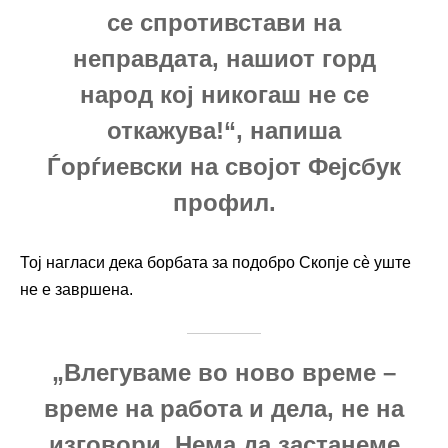
се спротивстави на
неправдата, нашиот горд
народ кој никогаш не се
откажува!“, напиша
Ѓорѓиевски на својот Фејсбук
профил.
Тој нагласи дека борбата за подобро Скопје сè уште
не е завршена.
„Влегуваме во ново време –
време на работа и дела, не на
изговори. Нема да застанеме