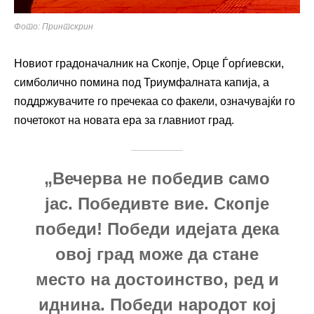
Фото: Принтскрин
Новиот градоначалник на Скопје, Орце Ѓорѓиевски,
симболично помина под Триумфалната капија, а
поддржувачите го пречекаа со факели, означувајќи го
почетокот на новата ера за главниот град.
„Вечерва не победив само
јас. Победивте вие. Скопје
победи! Победи идејата дека
овој град може да стане
место на достоинство, ред и
иднина. Победи народот кој