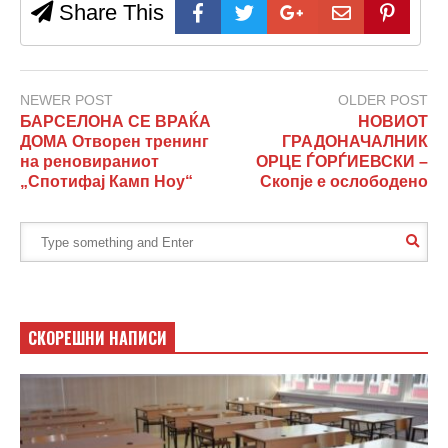
Share This
NEWER POST
OLDER POST
БАРСЕЛОНА СЕ ВРАЌА
НОВИОТ
ДОМА Отворен тренинг
ГРАДОНАЧАЛНИК
на реновираниот
ОРЦЕ ЃОРЃИЕВСКИ –
„Спотифај Камп Ноу“
Скопје е ослободено
СКОРЕШНИ НАПИСИ