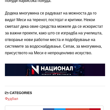
понуди највисока понуда.
Додека многумина се радуваат на можноста да го
видат Меси на теренот, постојат и критики. Некои
сметаат дека овие средства можеле да се искористат
за важни проекти, како што се изградба на училишта,
отворање нови работни места и подобрување на
системите за водоснабдување. Сепак, за многумина,
присуството на Меси е непроценливо искуство.
CATEGORIES
Фудбал