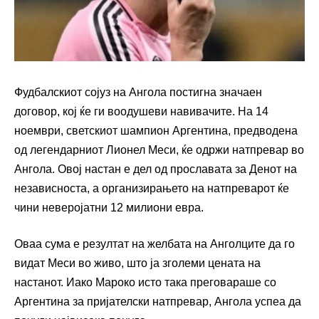
Фудбалскиот сојуз на Ангола постигна значаен
договор, кој ќе ги воодушеви навивачите. На 14
ноември, светскиот шампион Аргентина, предводена
од легендарниот Лионел Меси, ќе одржи натпревар во
Ангола. Овој настан е дел од прославата за Денот на
независноста, а организирањето на натпреварот ќе
чини неверојатни 12 милиони евра.
Оваа сума е резултат на желбата на Анголците да го
видат Меси во живо, што ја зголеми цената на
настанот. Иако Мароко исто така преговараше со
Аргентина за пријателски натпревар, Ангола успеа да