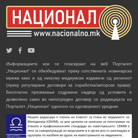
Информациите кои се пласираат на веб Порталот
„Национал“ се обезбедуваат преку сопствената новинарска
мрежа како и од неколку медиумски издавачи од регионот
(преку регулирани договори за соработка/авторски права).
Бесплатно преземање содржини надвор од условите е
дозволено само во непосреден договор со редакцијата на
Порталот „Национал“ односно со одговорниот уредник.