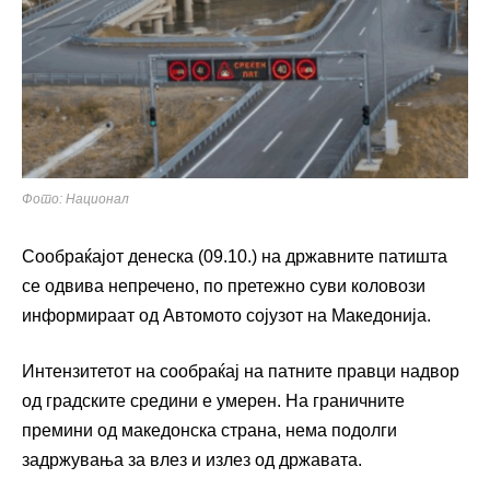
Фото: Национал
Сообраќајот денеска (09.10.) на државните патишта
се одвива непречено, по претежно суви коловози
информираат од Автомото сојузот на Македонија.
Интензитетот на сообраќај на патните правци надвор
од градските средини е умерен. На граничните
премини од македонска страна, нема подолги
задржувања за влез и излез од државата.