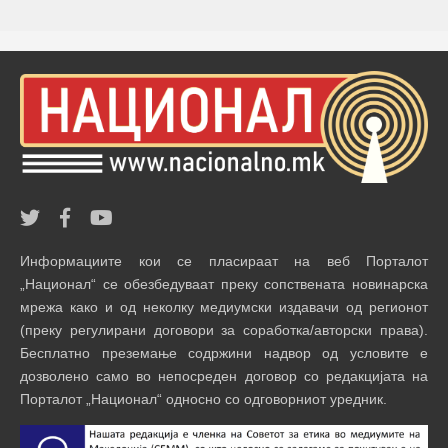
Информациите кои се пласираат на веб Порталот
„Национал“ се обезбедуваат преку сопствената новинарска
мрежа како и од неколку медиумски издавачи од регионот
(преку регулирани договори за соработка/авторски права).
Бесплатно преземање содржини надвор од условите е
дозволено само во непосреден договор со редакцијата на
Порталот „Национал“ односно со одговорниот уредник.