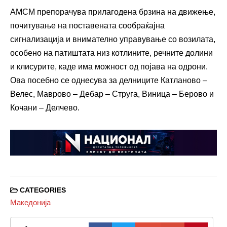
АМСМ препорачува прилагодена брзина на движење,
почитување на поставената сообраќајна
сигнализација и внимателно управување со возилата,
особено на патиштата низ котлините, речните долини
и клисурите, каде има можност од појава на одрони.
Ова посебно се однесува за делниците Катланово –
Велес, Маврово – Дебар – Струга, Виница – Берово и
Кочани – Делчево.
CATEGORIES
Македонија