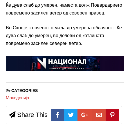
Ќе дува слаб до умерен, наместа долж Повардарието
повремено засилен ветер од северен правец.
Во Скопје, сончево со мала до умерена облачност. Ќе
дува слаб до умерен, во делови од котлината
повремено засилен северен ветер.
CATEGORIES
Македонија
Share This