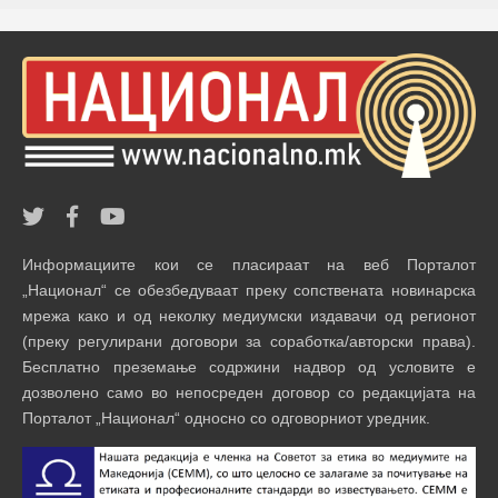
Информациите кои се пласираат на веб Порталот
„Национал“ се обезбедуваат преку сопствената новинарска
мрежа како и од неколку медиумски издавачи од регионот
(преку регулирани договори за соработка/авторски права).
Бесплатно преземање содржини надвор од условите е
дозволено само во непосреден договор со редакцијата на
Порталот „Национал“ односно со одговорниот уредник.