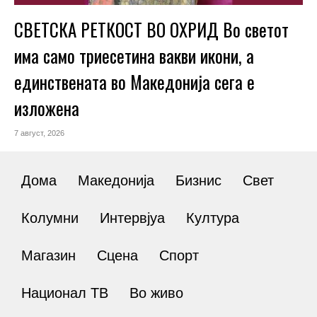
СВЕТСКА РЕТКОСТ ВО ОХРИД Во светот
има само триесетина вакви икони, а
единствената во Македонија сега е
изложена
7 август, 2026
Дома
Македонија
Бизнис
Свет
Колумни
Интервјуа
Култура
Магазин
Сцена
Спорт
Национал ТВ
Во живо