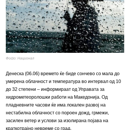
Фото: Национал
Денеска (06.06) времето ќе биде сончево со мала до
умерена облачност и температура во интервал од 10
до 32 степени – информираат од Управата за
хидрометеоролошки работи на Македонија. Од
пладневните часови ќе има локален развој на
нестабилна облачност со пороен дожд, грмежи,
засилен ветер и услови за изолирана појава на
краткотрајно невреме со град.