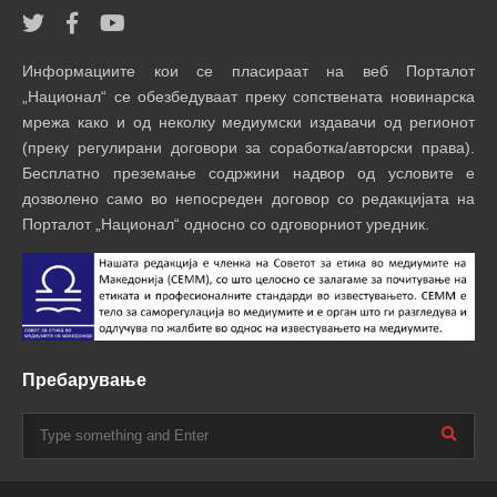
Информациите кои се пласираат на веб Порталот
„Национал“ се обезбедуваат преку сопствената новинарска
мрежа како и од неколку медиумски издавачи од регионот
(преку регулирани договори за соработка/авторски права).
Бесплатно преземање содржини надвор од условите е
дозволено само во непосреден договор со редакцијата на
Порталот „Национал“ односно со одговорниот уредник.
Пребарување