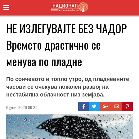
НЕ ИЗЛЕГУВАЈТЕ БЕЗ ЧАДОР
Времето драстично се
менува по пладне
По сончевото и топло утро, од пладневните
часови се очекува локален развој на
нестабилна облачност низ земјава.
6 јуни, 2026 09:29