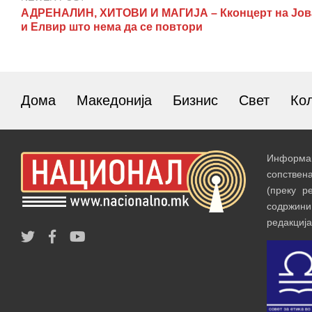
АДРЕНАЛИН, ХИТОВИ И МАГИЈА – Кконцерт на Јов
и Елвир што нема да се повтори
Дома
Македонија
Бизнис
Свет
Ко
Информац
сопствен
(преку р
содржин
редакција