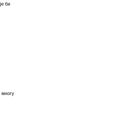
је би
е
е многу