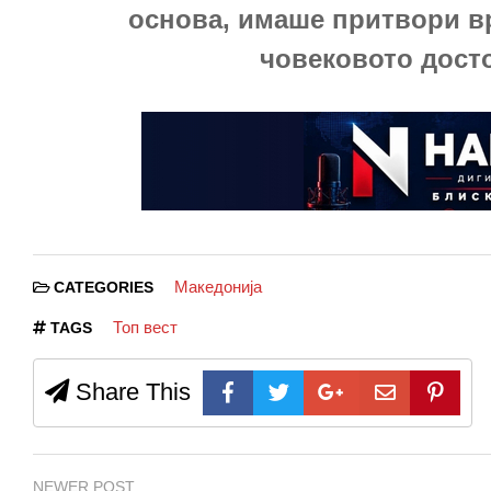
основа, имаше притвори в
човековото досто
Македонија
CATEGORIES
Топ вест
TAGS
Share This
NEWER POST