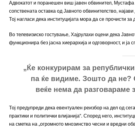
Адвокатот и поранешен виш јавен обвинител, Мустафа Х
сопствената оставка од Јавното обвинителство, најави 
Тој нагласи дека институцијата мора да се прочисти за 
Во телевизиско гостување, Хајрулахи оцени дека Јавно
функционира без јасна хиерархија и одговорност, и ја 
„Ќе конкурирам за републички
па ќе видиме. Зошто да не? 
веќе нема да разговараме 
Тој предупреди дека евентуален реизбор на дел од се
практики и политички влијанија“. Според него, институц
на сметка на „огромното мнозинство чесни и вредни об