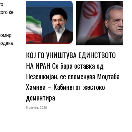
то
ого ќе
бомир
додека
КОЈ ГО УНИШТУВА ЕДИНСТВОТО
НА ИРАН Се бара оставка од
Пезешкијан, се споменува Моџтаба
Хамнеи – Кабинетот жестоко
демантира
5 август, 2026