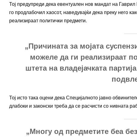
Тој предупреди дека евентуален нов мандат на Гаврил 
го продлабочил хаосот, наведувајќи дека преку него к
реализираат политички предмети.
„Причината за мојата суспенз
можеле да ги реализираат п
штета на владејачката партиј
подвле
Тој исто така оцени дека Специјалното јавно обвинител
длабоки и законски треба да се расчисти со нивната ра
„Многу од предметите беа без