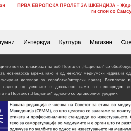
ан
ПРВА ЕВРОПСКА ПРОЛЕТ ЗА ШКЕНДИЈА – Ждр
ги спои со Самс
лумни
Интервјуа
Култура
Магазин
Сц
иите кои се пласираат на веб Порталот „Национал“ се обезбедув
ата новинарска мрежа како и од неколку медиумски издавачи од
егулирани договори за соработка/авторски права). Бесплатно 
и надвор од условите е дозволено само во непосреден до
та на Порталот „Национал“ односно со одговорниот уредник.