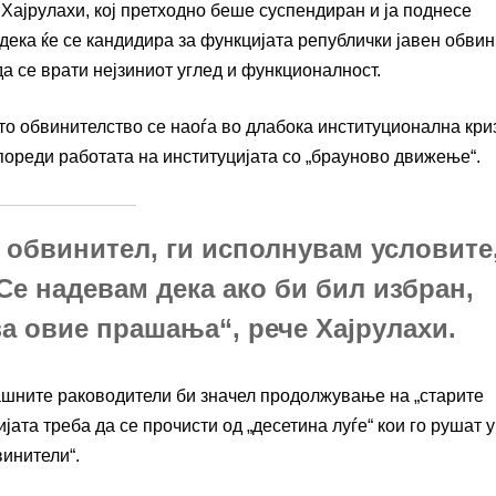
ајрулахи, кој претходно беше суспендиран и ја поднесе
дека ќе се кандидира за функцијата републички јавен обвин
да се врати нејзиниот углед и функционалност.
то обвинителство се наоѓа во длабока институционална кри
спореди работата на институцијата со „брауново движење“.
 обвинител, ги исполнувам условите
Се надевам дека ако би бил избран,
за овие прашања“, рече Хајрулахи.
гашните раководители би значел продолжување на „старите
ијата треба да се прочисти од „десетина луѓе“ кои го рушат 
винители“.