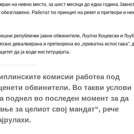
лиран на нивно место, за шест месеци до една година Јавно
обезглавено. Работат по принцип на рекет и притвори и нек
анешни републички јавни обвинители, Љупчо Коцевски и Љу
риозно девалвирана и претворена во „приватна испостава“, 
цитет да ја води институцијата.
циплинските комисии работеа под
ценети обвинители. Во такви услови
ја поднел во последен момент за да
ање за целиот свој мандат“, рече
ајрулахи.