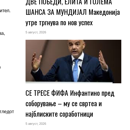
ДВЕ ПОБЕДИ, ЕЛИТА И ГОЛЕМА
ШАНСА ЗА МУНДИЈАЛ Македонија
ител.
утре тргнува по нов успех
5 август, 2026
за,
,
СЕ ТРЕСЕ ФИФА Инфантино пред
соборување – му се свртеа и
најблиските соработници
угледот
5 август, 2026