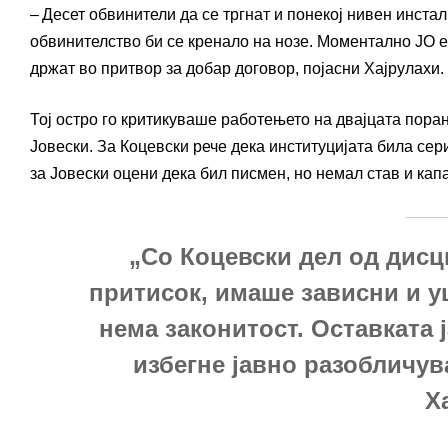
– Десет обвинители да се тргнат и понекој нивен инста
обвинителство би се кренало на нозе. Моментално ЈО е 
држат во притвор за добар договор, појасни Хајрулахи.
Тој остро го критикуваше работењето на двајцата пор
Јовески. За Коцевски рече дека институцијата била се
за Јовески оцени дека бил писмен, но немал став и капа
„Со Коцевски дел од дис
притисок, имаше зависни и у
нема законитост. Оставката 
избегне јавно разобличув
Х