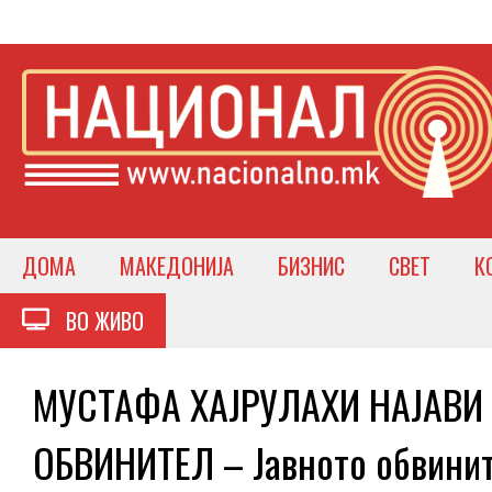
ДОМА
МАКЕДОНИЈА
БИЗНИС
СВЕТ
К
ВО ЖИВО
МУСТАФА ХАЈРУЛАХИ НАЈАВИ
ОБВИНИТЕЛ – Јавното обвинит