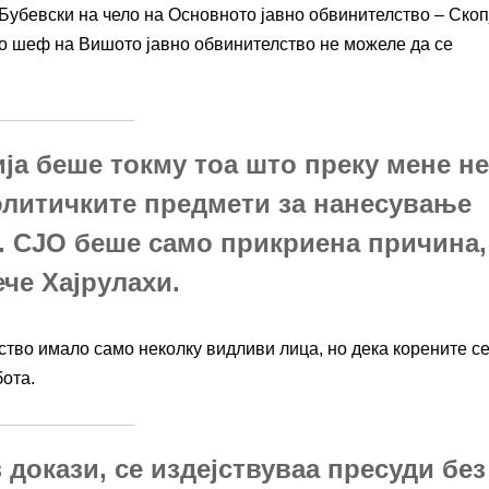
Бубевски на чело на Основното јавно обвинителство – Скоп
ако шеф на Вишото јавно обвинителство не можеле да се
ија беше токму тоа што преку мене н
олитичките предмети за нанесување
а. СЈО беше само прикриена причина,
че Хајрулахи.
ство имало само неколку видливи лица, но дека корените с
бота.
 докази, се издејствуваа пресуди без