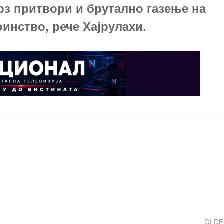
рз притвори и брутално газење на
инство, рече Хајрулахи.
OLDE