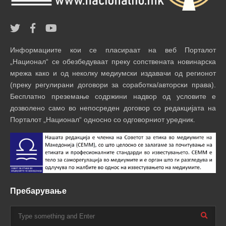
Информациите кои се пласираат на веб Порталот
„Национал“ се обезбедуваат преку сопствената новинарска
мрежа како и од неколку медиумски издавачи од регионот
(преку регулирани договори за соработка/авторски права).
Бесплатно преземање содржини надвор од условите е
дозволено само во непосреден договор со редакцијата на
Порталот „Национал“ односно со одговорниот уредник.
Пребарување