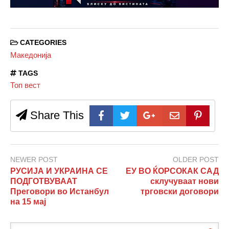
CATEGORIES
Македонија
TAGS
Топ вест
Share This
NEWER POST
OLDER POST
РУСИЈА И УКРАИНА СЕ
ЕУ ВО ЌОРСОКАК САД
ПОДГОТВУВААТ
склучуваат нови
Преговори во Истанбул
трговски договори
на 15 мај