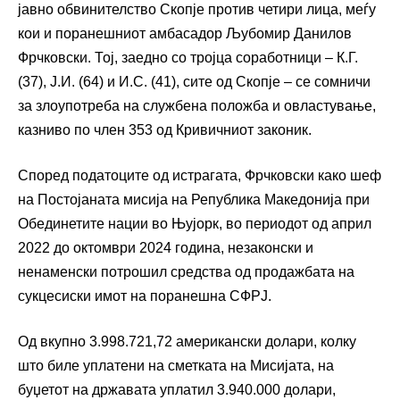
јавно обвинителство Скопје против четири лица, меѓу
кои и поранешниот амбасадор Љубомир Данилов
Фрчковски. Тој, заедно со тројца соработници – К.Г.
(37), Ј.И. (64) и И.С. (41), сите од Скопје – се сомничи
за злоупотреба на службена положба и овластување,
казниво по член 353 од Кривичниот законик.
Според податоците од истрагата, Фрчковски како шеф
на Постојаната мисија на Република Македонија при
Обединетите нации во Њујорк, во периодот од април
2022 до октомври 2024 година, незаконски и
ненаменски потрошил средства од продажбата на
сукцесиски имот на поранешна СФРЈ.
Од вкупно 3.998.721,72 американски долари, колку
што биле уплатени на сметката на Мисијата, на
буџетот на државата уплатил 3.940.000 долари,