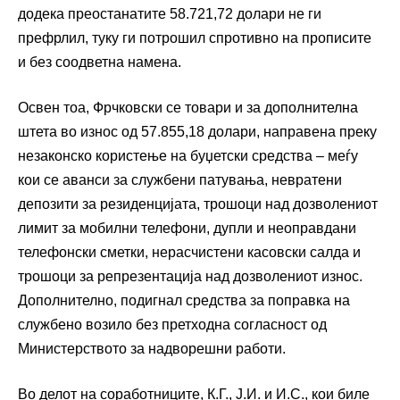
додека преостанатите 58.721,72 долари не ги
префрлил, туку ги потрошил спротивно на прописите
и без соодветна намена.
Освен тоа, Фрчковски се товари и за дополнителна
штета во износ од 57.855,18 долари, направена преку
незаконско користење на буџетски средства – меѓу
кои се аванси за службени патувања, невратени
депозити за резиденцијата, трошоци над дозволениот
лимит за мобилни телефони, дупли и неоправдани
телефонски сметки, нерасчистени касовски салда и
трошоци за репрезентација над дозволениот износ.
Дополнително, подигнал средства за поправка на
службено возило без претходна согласност од
Министерството за надворешни работи.
Во делот на соработниците, К.Г., Ј.И. и И.С., кои биле