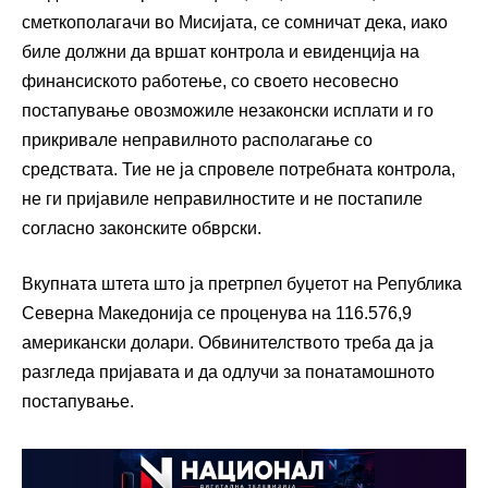
сметкополагачи во Мисијата, се сомничат дека, иако
биле должни да вршат контрола и евиденција на
финансиското работење, со своето несовесно
постапување овозможиле незаконски исплати и го
прикривале неправилното располагање со
средствата. Тие не ја спровеле потребната контрола,
не ги пријавиле неправилностите и не постапиле
согласно законските обврски.
Вкупната штета што ја претрпел буџетот на Република
Северна Македонија се проценува на 116.576,9
американски долари. Обвинителството треба да ја
разгледа пријавата и да одлучи за понатамошното
постапување.