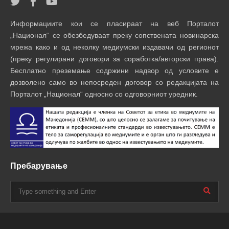
Информациите кои се пласираат на веб Порталот
„Национал“ се обезбедуваат преку сопствената новинарска
мрежа како и од неколку медиумски издавачи од регионот
(преку регулирани договори за соработка/авторски права).
Бесплатно преземање содржини надвор од условите е
дозволено само во непосреден договор со редакцијата на
Порталот „Национал“ односно со одговорниот уредник.
Пребарување