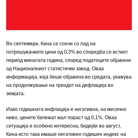
Во септември, Кина се соочи со пад на
потрошувачките цени од 0,3% во споредба со истиот
период минатата година, според податоците објавени
од Националниот статистички завод. Оваа
информација, која беше објавена во средата, укажува
на продолжување на трендот на дефлација во
земјата.
Иако годишната инфлација е негативна, на месечно
ниво, цените бележат мал пораст од 0,1%. Оваа
ситуација е особено интересна, бидејќи во август,
Кина исто така имаше негативен годишен индекс на