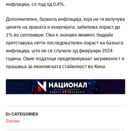
инфлација, со пад од 0,4%.
Дополнително, базната инфлација, која не ги вклучува
цените на храната и енергијата, забележа пораст до
1% во септември. Ова е значаен момент, бидејќи
претставува петти последователен пораст на базната
инфлација, што не се случило од февруари 2024
година. Овие податоци предизвикуваат загриженост и
прашања за економската стабилност во Кина.
CATEGORIES
Бизнис