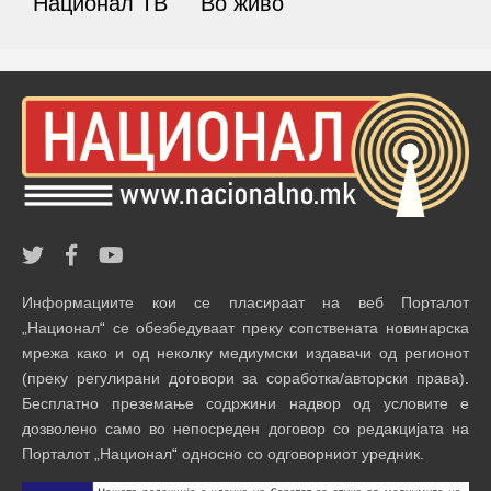
Национал ТВ
Во живо
Информациите кои се пласираат на веб Порталот
„Национал“ се обезбедуваат преку сопствената новинарска
мрежа како и од неколку медиумски издавачи од регионот
(преку регулирани договори за соработка/авторски права).
Бесплатно преземање содржини надвор од условите е
дозволено само во непосреден договор со редакцијата на
Порталот „Национал“ односно со одговорниот уредник.