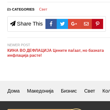
Свет
CATEGORIES
Share This
NEWER POST
КИНА ВО ДЕФЛАЦИЈА Цените паѓаат, но базната
инфлација расте!
Дома
Македонија
Бизнис
Свет
Ко