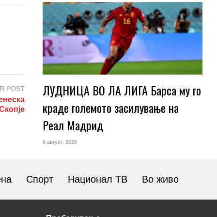
ЛУДНИЦА ВО ЛА ЛИГА Барса му го
R POST
енеска
краде големото засилување на
Скопје
Реал Мадрид
6 август, 2026
ена
Спорт
Национал ТВ
Во живо