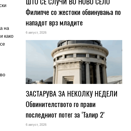
ШТО СЕ СЛУЧИ ВО НОВО СЕЛО
ски
Филипче со жестоки обвинувања по
нападот врз младите
а на
6 август, 2026
и како
 се
 во
ЗАСТАРУВА ЗА НЕКОЛКУ НЕДЕЛИ
Обвинителството го прави
последниот потег за ‘Талир 2’
6 август, 2026