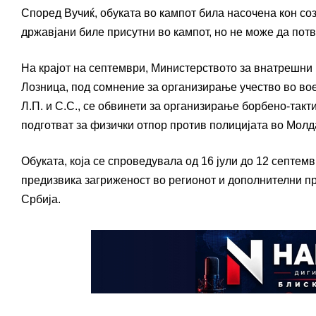
Според Вучиќ, обуката во кампот била насочена кон со
државјани биле присутни во кампот, но не може да потвр
На крајот на септември, Министерството за внатрешни 
Лозница, под сомнение за организирање учество во во
Л.П. и С.С., се обвинети за организирање борбено-такт
подготват за физички отпор против полицијата во Молд
Обуката, која се спроведувала од 16 јули до 12 септем
предизвика загриженост во регионот и дополнителни пр
Србија.