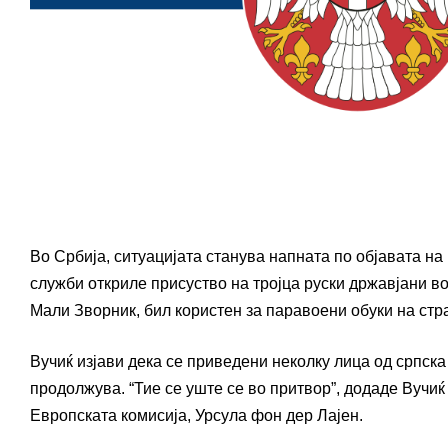
Во Србија, ситуацијата станува напната по објавата на
служби откриле присуство на тројца руски државјани во
Мали Зворник, бил користен за паравоени обуки на стр
Вучиќ изјави дека се приведени неколку лица од српска
продолжува. “Тие се уште се во притвор”, додаде Вучи
Европската комисија, Урсула фон дер Лајен.