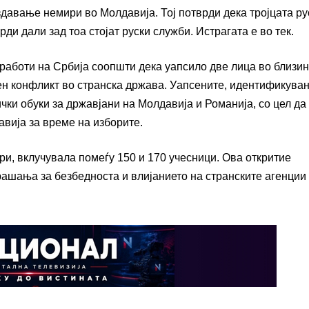
здавање немири во Молдавија. Тој потврди дека тројцата ру
ди дали зад тоа стојат руски служби. Истрагата е во тек.
работи на Србија соопшти дека уапсило две лица во близин
ен конфликт во странска држава. Уапсените, идентификуван
ички обуки за државјани на Молдавија и Романија, со цел да
авија за време на изборите.
ври, вклучувала помеѓу 150 и 170 учесници. Ова откритие
ашања за безбедноста и влијанието на странските агенции