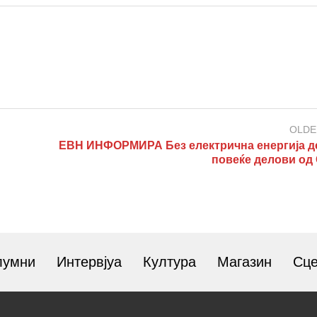
OLDE
ЕВН ИНФОРМИРА Без електрична енергија д
повеќе делови од 
лумни
Интервјуа
Култура
Магазин
Сц