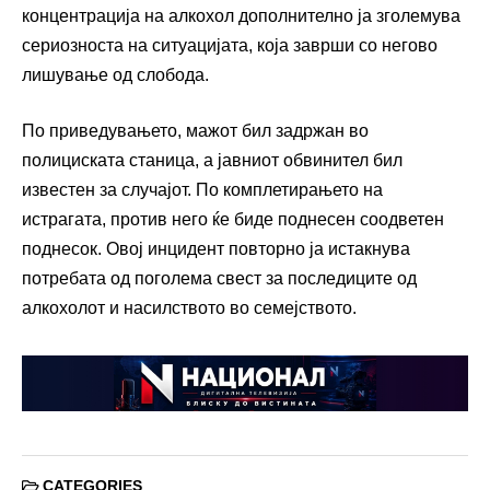
концентрација на алкохол дополнително ја зголемува
сериозноста на ситуацијата, која заврши со негово
лишување од слобода.
По приведувањето, мажот бил задржан во
полициската станица, а јавниот обвинител бил
известен за случајот. По комплетирањето на
истрагата, против него ќе биде поднесен соодветен
поднесок. Овој инцидент повторно ја истакнува
потребата од поголема свест за последиците од
алкохолот и насилството во семејството.
CATEGORIES