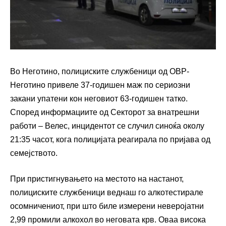
Во Неготино, полициските службеници од ОВР-
Неготино привеле 37-годишен маж по сериозни
закани упатени кон неговиот 63-годишен татко.
Според информациите од Секторот за внатрешни
работи – Велес, инцидентот се случил синоќа околу
21:35 часот, кога полицијата реагирала по пријава од
семејството.
При пристигнувањето на местото на настанот,
полициските службеници веднаш го алкотестирале
осомничениот, при што биле измерени неверојатни
2,99 промили алкохол во неговата крв. Оваа висока