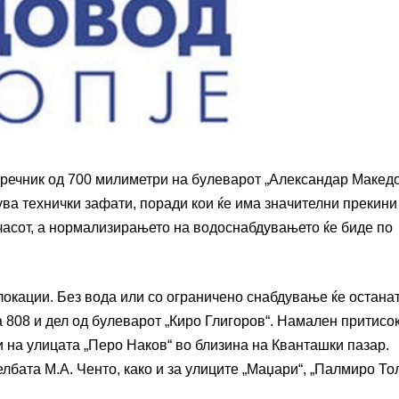
пречник од 700 милиметри на булеварот „Александар Македо
ува технички зафати, поради кои ќе има значителни прекини
часот, а нормализирањето на водоснабдувањето ќе биде по
локации. Без вода или со ограничено снабдување ќе остана
 808 и дел од булеварот „Киро Глигоров“. Намален притисок
и на улицата „Перо Наков“ во близина на Кванташки пазар.
лбата М.А. Ченто, како и за улиците „Маџари“, „Палмиро Т