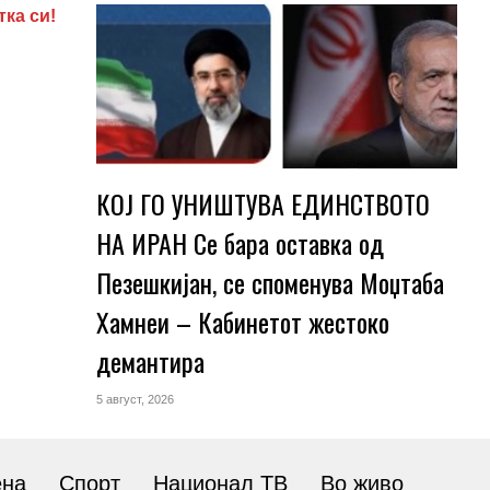
тка си!
КОЈ ГО УНИШТУВА ЕДИНСТВОТО
НА ИРАН Се бара оставка од
Пезешкијан, се споменува Моџтаба
Хамнеи – Кабинетот жестоко
демантира
5 август, 2026
ена
Спорт
Национал ТВ
Во живо