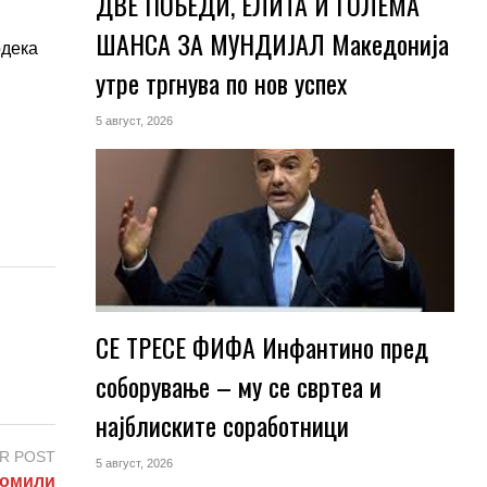
ДВЕ ПОБЕДИ, ЕЛИТА И ГОЛЕМА
ШАНСА ЗА МУНДИЈАЛ Македонија
одека
утре тргнува по нов успех
5 август, 2026
СЕ ТРЕСЕ ФИФА Инфантино пред
соборување – му се свртеа и
најблиските соработници
R POST
5 август, 2026
ромили