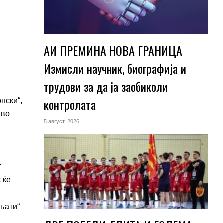
АИ ПРЕМИНА НОВА ГРАНИЦА
Измисли научник, биографија и
трудови за да ја заобиколи
контролата
нски“,
 во
5 август, 2026
т
 ќе
ољати“