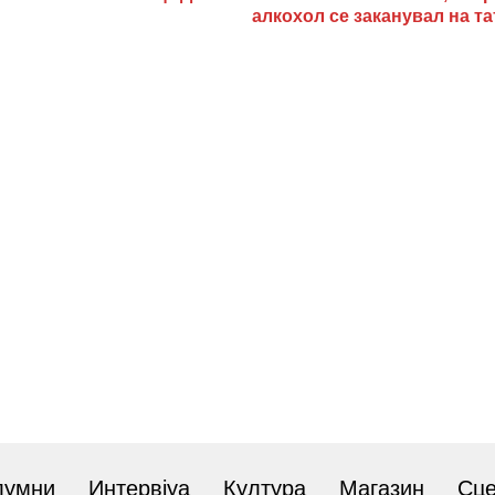
алкохол се заканувал на та
лумни
Интервјуа
Култура
Магазин
Сц