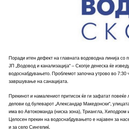
Поради итен дефект на главната водоводна линија со 
ЈП „Водовод и канализација“ – Скопје денеска ќе извед
водоснабдувањето. Проблемот започна утрово во 7:30 
завршување на санацијата.
Прекинот и намалениот притисок ќе ги зафатат повеќе 
делови од булеварот „Александар Македонски“, улицата
има во Автокоманда (ниска зона), Триангла, Хиподром 
Целосен прекин на водоснабдувањето е најавен за насе
и за село Сингелиќ.