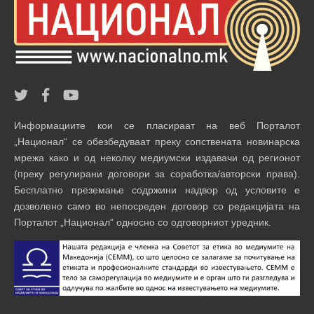
Информациите кои се пласираат на веб Порталот
„Национал“ се обезбедуваат преку сопствената новинарска
мрежа како и од неколку медиумски издавачи од регионот
(преку регулирани договори за соработка/авторски права).
Бесплатно преземање содржини надвор од условите е
дозволено само во непосреден договор со редакцијата на
Порталот „Национал“ односно со одговорниот уредник.