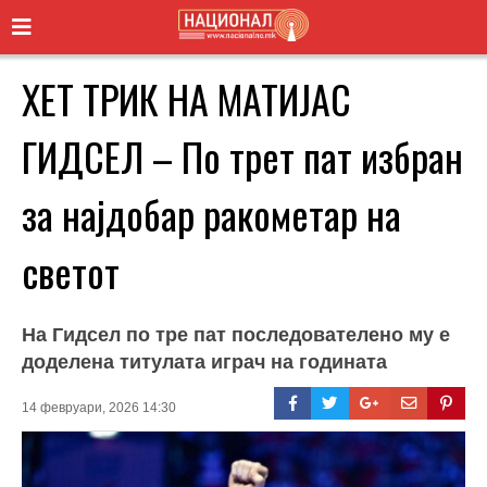
ХЕТ ТРИК НА МАТИЈАС
ГИДСЕЛ – По трет пат избран
за најдобар ракометар на
светот
На Гидсел по тре пат последователено му е
доделена титулата играч на годината
14 февруари, 2026 14:30