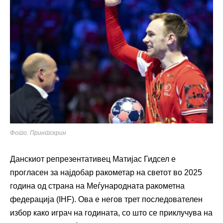
Фото: Принтскрин
Данскиот репрезентативец Матијас Гидсел е
прогласен за најдобар ракометар на светот во 2025
година од страна на Меѓународната ракометна
федерација (IHF). Ова е негов трет последователен
избор како играч на годината, со што се приклучува на