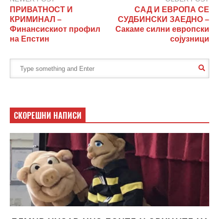
ПРИВАТНОСТ И
САД И ЕВРОПА СЕ
КРИМИНАЛ –
СУДБИНСКИ ЗАЕДНО –
Финансискиот профил
Сакаме силни европски
на Епстин
сојузници
СКОРЕШНИ НАПИСИ