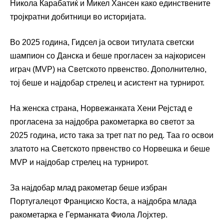
Никола Карабатиќ и Микел Хансен како единствените
тројкратни добитници во историјата.
Во 2025 година, Гидсел ја освои титулата светски
шампион со Данска и беше прогласен за најкорисен
играч (MVP) на Светското првенство. Дополнително,
тој беше и најдобар стрелец и асистент на турнирот.
На женска страна, Норвежанката Хени Рејстад е
прогласена за најдобра ракометарка во светот за
2025 година, исто така за трет пат по ред. Таа го освои
златото на Светското првенство со Норвешка и беше
MVP и најдобар стрелец на турнирот.
За најдобар млад ракометар беше избран
Португалецот Франциско Коста, а најдобра млада
ракометарка е Германката Фиола Лојхтер.