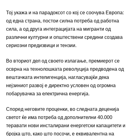
Тој укажа и на парадоксот со кој се соочува Европа:
од една страна, постои силна потреба од работна
сила, а од друга интеграцијата на мигранти од
различни културни и општествени средини создава
сериозни предизвици и тензии.
Во вториот дел од своето излагање, премиерот се
осврна на технолошката револуција предводена од
вештачката интелигенција, нагласувајќи дека
нејзиниот развој е директно условен од огромна
побарувачка за електрична енергија.
Според неговите проценки, во следната деценија
светот ќе има потреба од дополнителни 40.000
теравати нови инсталирани енергетски капацитети и
бројка што, како што посочи, е еквивалентна на