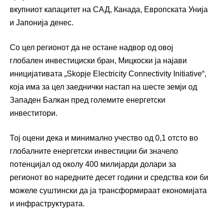
вкупниот капацитет на САД, Канада, Европската Унија
и Јапонија денес.
Со цел регионот да не остане надвор од овој
глобален инвестициски бран, Мицкоски ја најави
иницијативата „Skopje Electricity Connectivity Initiative“,
која има за цел заеднички настап на шесте земји од
Западен Балкан пред големите енергетски
инвеститори.
Тој оцени дека и минимално учество од 0,1 отсто во
глобалните енергетски инвестиции би значело
потенцијал од околу 400 милијарди долари за
регионот во наредните десет години и средства кои би
можеле суштински да ја трансформираат економијата
и инфраструктурата.