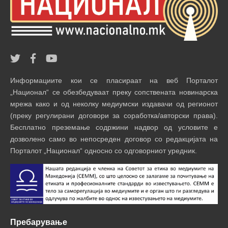
Информациите кои се пласираат на веб Порталот
„Национал“ се обезбедуваат преку сопствената новинарска
мрежа како и од неколку медиумски издавачи од регионот
(преку регулирани договори за соработка/авторски права).
Бесплатно преземање содржини надвор од условите е
дозволено само во непосреден договор со редакцијата на
Порталот „Национал“ односно со одговорниот уредник.
Пребарување