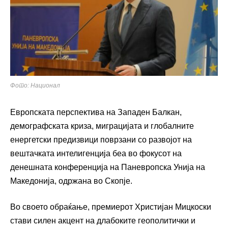
Фото: Национал
Европската перспектива на Западен Балкан,
демографската криза, миграцијата и глобалните
енергетски предизвици поврзани со развојот на
вештачката интелигенција беа во фокусот на
денешната конференција на
Паневропска Унија на
Македонија
, одржана во
Скопје
.
Во своето обраќање, премиерот
Христијан Мицкоски
стави силен акцент на длабоките геополитички и