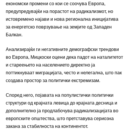
економски промени со кои се соочува Европа,
предупредувајќи на порастот на радикализмот, но
истовремено најави и нова регионална иницијатива
за енергетско поврзување на земјите од
Западен
Балкан
.
Анализирајќи ги негативните демографски трендови
во Европа, Мицкоски оцени дека падот на наталитетот
и стареењето на населението директно ја
поттикнуваат миграцијата, често и нелегална, што пак
создава простор за политички екстремизам.
Според него, појавата на популистички политички
структури од крајната левица до крајната десница и
дополнително ја продлабочува радикализацијата во
европските општества, што претставува сериозна
закана за стабилноста на континентот.