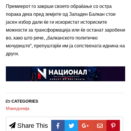
Премиерот го заврши своето обраќање со остра
порака дека пред земјите од Западен Балкан стои
јасен избор дали ќе ги искористат историските
можности за трансформација или ќе останат заробени
во, како што рече, „балканското политичко
мочуриште“, препуштајќи им ја сопствената иднина на
други.
CATEGORIES
Македонија
Share This