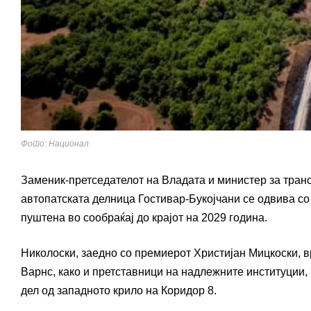
Фото: Национал
Заменик-претседателот на Владата и министер за тран
автопатската делница Гостивар-Букојчани се одвива со
пуштена во сообраќај до крајот на 2029 година.
Николоски, заедно со премиерот
Христијан Мицкоски
, 
Варнс
, како и претставници на надлежните институции,
дел од западното крило на Коридор 8.