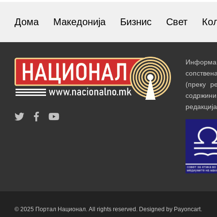
Дома
Македонија
Бизнис
Свет
Ко
Информац
сопствен
(преку р
содржин
редакција
© 2025 Портал Национал. All rights reserved. Designed by Payoncart.