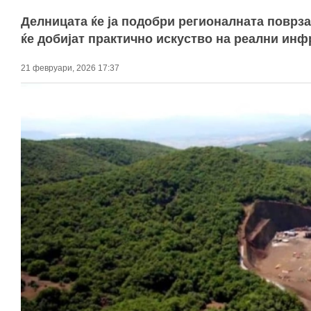
Делницата ќе ја подобри регионалната поврзан
ќе добијат практично искуство на реални ин
21 февруари, 2026 17:37