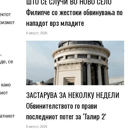
ШТО СЕ СЛУЧИ ВО НОВО СЕЛО
Филипче со жестоки обвинувања по
ектот
нападот врз младите
уризмот
6 август, 2026
,
де, се
 како
ЗАСТАРУВА ЗА НЕКОЛКУ НЕДЕЛИ
киот
Обвинителството го прави
последниот потег за ‘Талир 2’
патниот
6 август, 2026