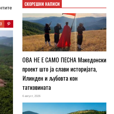
СКОРЕШНИ НАПИСИ
нтите
ОВА НЕ Е САМО ПЕСНА Македонски
проект што ја слави историјата,
Илинден и љубовта кон
татковината
6 август, 2026