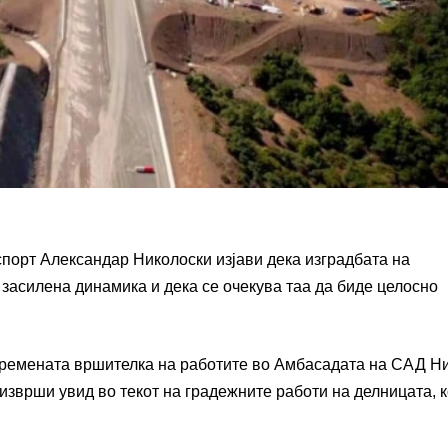
спорт
Александар Николоски
изјави дека изградбата на
 засилена динамика и дека се очекува таа да биде целосно
времената вршителка на работите во Амбасадата на САД
Н
 изврши увид во текот на градежните работи на делницата, к