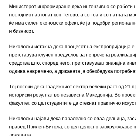
Министерот информираше дека интензивно се работи на
постојниот автопат кон Тетово, а со тоа и со патната м
ќе има силен економски ефект, ќе ја подобри регионалн
и бизнисот.
Николоски истакна дека процесот на експропријација е 
претставува клучен предуслов за непречена реализациј
средства што, според него, претставуваат значајна инв
одвива навремено, а државата ја обезбедува потребна
Тој посочи дека градежниот сектор бележи раст од 21 п
историски резултат во независна Македонија. Во проек
факултет, со цел студентите да стекнат практично иску
Николоски најави дека паралелно со оваа делница, заси
правец Прилеп-Битола, со цел целосно заокружување н
државата.