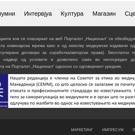
лумни
Интервјуа
Култура
Магазин
Сц
иите кои се пласираат на веб Порталот „Национал“ се обезбедув
ата новинарска мрежа како и од неколку медиумски издавачи од
егулирани договори за соработка/авторски права). Бесплатно 
и надвор од условите е дозволено само во непосреден до
та на Порталот „Национал“ односно со одговорниот уредник.
МАРКЕТИНГ
ИМПРЕСУМ
П