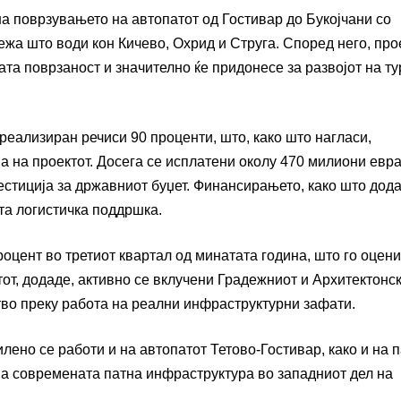
 поврзувањето на автопатот од Гостивар до Букојчани со
режа што води кон Кичево, Охрид и Струга. Според него, про
ата поврзаност и значително ќе придонесе за развојот на т
реализиран речиси 90 проценти, што, како што нагласи,
а на проектот. Досега се исплатени околу 470 милиони евра
естиција за државниот буџет. Финансирањето, како што дода
та логистичка поддршка.
роцент во третиот квартал од минатата година, што го оцени
тот, додаде, активно се вклучени Градежниот и Архитектонс
ство преку работа на реални инфраструктурни зафати.
лено се работи и на автопатот Тетово-Гостивар, како и на 
а современата патна инфраструктура во западниот дел на