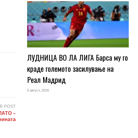
ЛУДНИЦА ВО ЛА ЛИГА Барса му го
краде големото засилување на
Реал Мадрид
6 август, 2026
R POST
ЛАТО –
нината