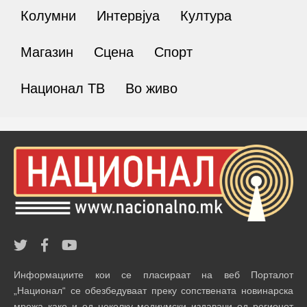
Колумни
Интервјуа
Култура
Магазин
Сцена
Спорт
Национал ТВ
Во живо
Информациите кои се пласираат на веб Порталот
„Национал“ се обезбедуваат преку сопствената новинарска
мрежа како и од неколку медиумски издавачи од регионот