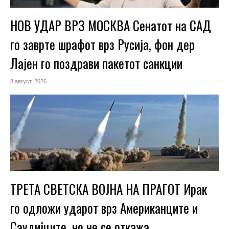
НОВ УДАР ВРЗ МОСКВА Сенатот на САД
го заврте шрафот врз Русија, фон дер
Лајен го поздрави пакетот санкции
8 август, 2026
ТРЕТА СВЕТСКА ВОЈНА НА ПРАГОТ Ирак
го одложи ударот врз Американците и
Саудијците, но не се откажа