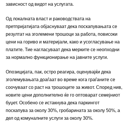
зависност од видот на услугата.
Од локалната власт и раководствата на
претпријатијата објаснуваат дека поскапувањата се
резултат на зголемени трошоци за работа, повисоки
цени на гориво и материјали, како и усогласување на
платите. Тие нагласуваат дека мерките се неопходни
за нормално функционирање на јавните услуги.
Опозицијата, пак, остро реагира, оценувајќи дека
зголемувањата доаѓаат во време кога граѓаните се
соочуваат со раст на трошоците за живот. Според нив,
новите цени дополнително ќе го оптоварат семејниот
буџет. Особено се истакнува дека паркингот
поскапува за околу 30%, гробарината за околу 50%, а
дел од комуналните услуги за околу 30%.