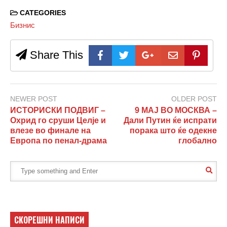
CATEGORIES
Бизнис
Share This
NEWER POST
OLDER POST
ИСТОРИСКИ ПОДВИГ –
9 МАЈ ВО МОСКВА –
Охрид го сруши Целје и
Дали Путин ќе испрати
влезе во финале на
порака што ќе одекне
Европа по пенал-драма
глобално
СКОРЕШНИ НАПИСИ