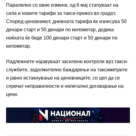
Паралелно со овие измени, од 6 мај стапуваат на
сила и новите тарифи за такси-превоз во градот.
Според ценовникот, дневната тарифа ќе изнесува 50
денари старт и 50 денари по километар, додека
ноќната ќе биде 100 денари старт и 50 денари по
километар.
Надлежните најавуваат засилени контроли врз такси-
службите, задолжително баждарење на таксиметрите
и јавно истакнување на ценовниците, со цел да се
спречат неправилности и нелегално договарање на
цени.