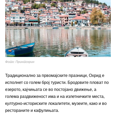
Фото: Принтскрин
Традиционално за првомајските празници, Охрид е
исполнет со голем број туристи. Бродовите пловат по
езерото, кајчињата се во постојано движење, а
голема раздвиженост има и на излетничките места,
културно-историските локалитети, музеите, како и во
рестораните и кафулињата.