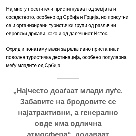
Најмногу посетители пристигнуваат од земјата и
соседството, особено од Србија и Грција, но присутни
се и организирани туристички групи од различни
европски држави, како и од далечниот Исток.
Охрид и понатаму важи за релативно пристапна и
поволна туристичка дестинација, особено популарна
меѓу младите од Србија.
„Најчесто доаѓаат млади луѓе.
Забавите на бродовите се
најатрактивни, а генерално
овде има одлична
атмосфера“, додаваат