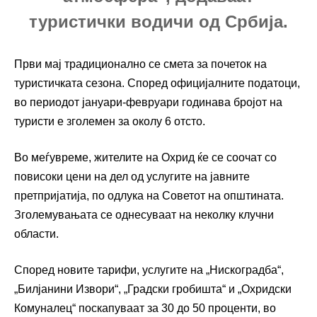
туристички водичи од Србија.
Први мај традиционално се смета за почеток на
туристичката сезона. Според официјалните податоци,
во периодот јануари-февруари годинава бројот на
туристи е зголемен за околу 6 отсто.
Во меѓувреме, жителите на Охрид ќе се соочат со
повисоки цени на дел од услугите на јавните
претпријатија, по одлука на Советот на општината.
Зголемувањата се однесуваат на неколку клучни
области.
Според новите тарифи, услугите на „Нискоградба“,
„Билјанини Извори“, „Градски гробишта“ и „Охридски
Комуналец“ поскапуваат за 30 до 50 проценти, во