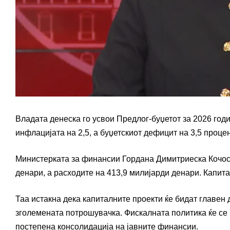
Владата денеска го усвои Предлог-буџетот за 2026 годин
инфлацијата на 2,5, а буџетскиот дефицит на 3,5 проце
Министерката за финансии Гордана Димитриеска Кочоск
денари, а расходите на 413,9 милијарди денари. Капит
Таа истакна дека капиталните проекти ќе бидат главен 
зголемената потрошувачка. Фискалната политика ќе се
постепена консолидација на јавните финансии.