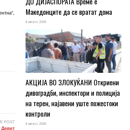
ДО ДИЈАСПОРАТА Време е
Македонците да се вратат дома
ентна“,
6 август, 2026
АКЦИЈА ВО ЗЛОКУЌАНИ Откриени
дивоградби, инспектори и полиција
на терен, најавени уште пожестоки
контроли
R POST
6 август, 2026
 Девет