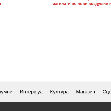
а
загинати во нови воздушни 
лумни
Интервјуа
Култура
Магазин
Сц