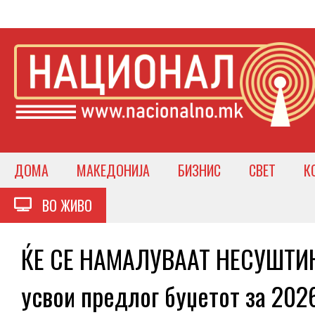
ДОМА
МАКЕДОНИЈА
БИЗНИС
СВЕТ
К
ВО ЖИВО
ЌЕ СЕ НАМАЛУВААТ НЕСУШТИН
усвои предлог буџетот за 202