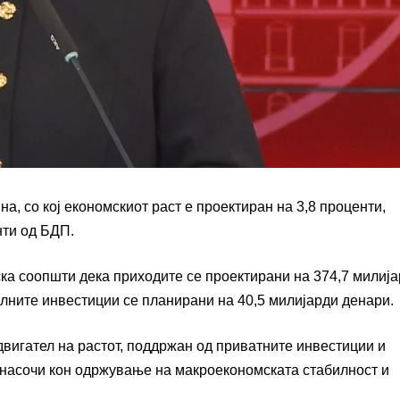
а, со кој економскиот раст е проектиран на 3,8 проценти,
нти од БДП.
а соопшти дека приходите се проектирани на 374,7 милиј
алните инвестиции се планирани на 40,5 милијарди денари.
двигател на растот, поддржан од приватните инвестиции и
 насочи кон одржување на макроекономската стабилност и