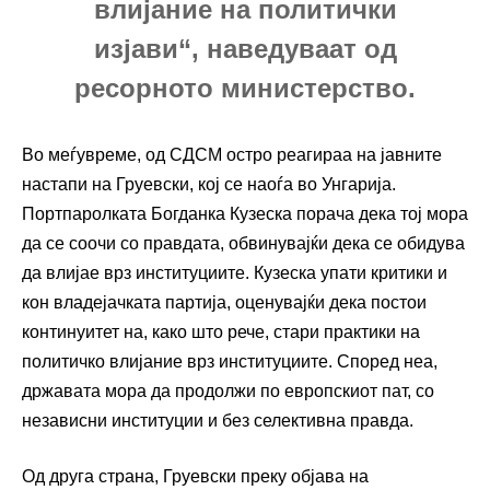
влијание на политички
изјави“, наведуваат од
ресорното министерство.
Во меѓувреме, од
СДСМ
остро реагираа на јавните
настапи на Груевски, кој се наоѓа во Унгарија.
Портпаролката
Богданка Кузеска
порача дека тој мора
да се соочи со правдата, обвинувајќи дека се обидува
да влијае врз институциите. Кузеска упати критики и
кон владејачката партија, оценувајќи дека постои
континуитет на, како што рече, стари практики на
политичко влијание врз институциите. Според неа,
државата мора да продолжи по европскиот пат, со
независни институции и без селективна правда.
Од друга страна, Груевски преку објава на