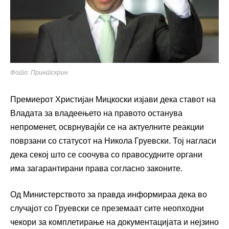
Фото: Принтскрин
Премиерот
Христијан Мицкоски
изјави дека ставот на
Владата за владеењето на правото останува
непроменет, осврнувајќи се на актуелните реакции
поврзани со статусот на
Никола Груевски
. Тој нагласи
дека секој што се соочува со правосудните органи
има загарантирани права согласно законите.
Од Министерството за правда информираа дека во
случајот со Груевски се преземаат сите неопходни
чекори за комплетирање на документацијата и нејзино