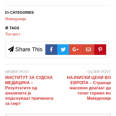
CATEGORIES
Македонија
TAGS
Топ вест
Share This
NEWER POST
OLDER POST
ИНСТИТУТ ЗА СУДСКА
НАЈНИСКИ ЦЕНИ ВО
МЕДИЦИНА –
ЕВРОПА – Странци
Резултатите од
масовно доаѓаат да
анализите ја
точат гориво во
појаснуваат причината
Македонија
за смрт