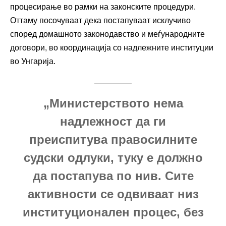
процесирање во рамки на законските процедури.
Оттаму посочуваат дека постапуваат исклучиво
според домашното законодавство и меѓународните
договори, во координација со надлежните институции
во
Унгарија
.
„Министерството нема
надлежност да ги
преиспитува правосилните
судски одлуки, туку е должно
да постапува по нив. Сите
активности се одвиваат низ
институционален процес, без