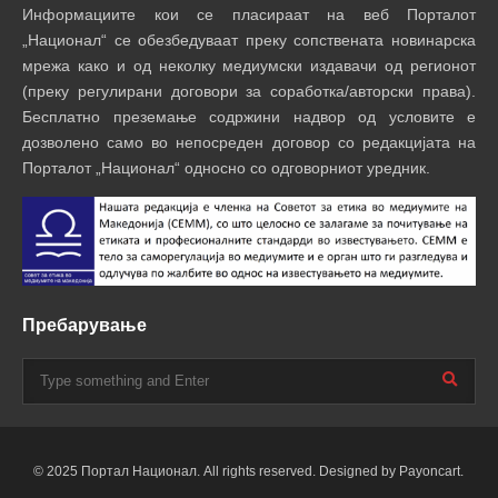
Информациите кои се пласираат на веб Порталот
„Национал“ се обезбедуваат преку сопствената новинарска
мрежа како и од неколку медиумски издавачи од регионот
(преку регулирани договори за соработка/авторски права).
Бесплатно преземање содржини надвор од условите е
дозволено само во непосреден договор со редакцијата на
Порталот „Национал“ односно со одговорниот уредник.
Пребарување
© 2025 Портал Национал. All rights reserved. Designed by Payoncart.