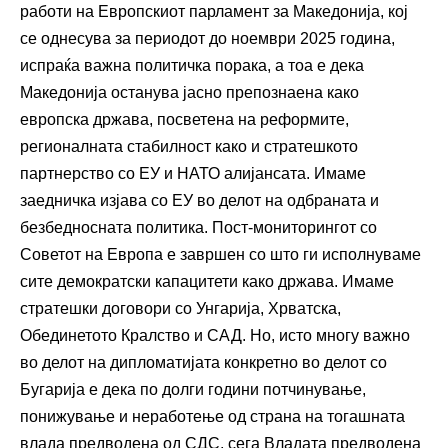
работи на Европскиот парламент за Македонија, кој
се однесува за периодот до ноември 2025 година,
испраќа важна политичка порака, а тоа е дека
Македонија останува јасно препознаена како
европска држава, посветена на реформите,
регионалната стабилност како и стратешкото
партнерство со ЕУ и НАТО алијансата. Имаме
заедничка изјава со ЕУ во делот на одбраната и
безбедносната политика. Пост-мониторингот со
Советот на Европа е завршен со што ги исполнуваме
сите демократски капацитети како држава. Имаме
стратешки договори со Унгарија, Хрватска,
Обединетото Кралство и САД. Но, исто многу важно
во делот на дипломатијата конкретно во делот со
Бугарија е дека по долги години потчинување,
понижување и неработење од страна на тогашната
влада предводена од СДС, сега Владата предводена