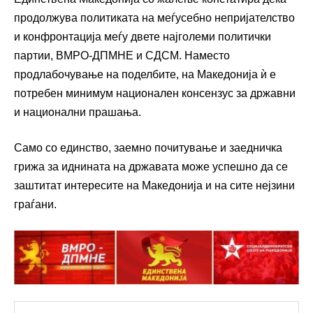
продолжува политиката на меѓусебно непријателство
и конфронтација меѓу двете најголеми политички
партии, ВМРО-ДПМНЕ и СДСМ. Наместо
продлабочување на поделбите, на Македонија ѝ е
потребен минимум национален консензус за државни
и национални прашања.
Само со единство, заемно почитување и заедничка
грижа за иднината на државата може успешно да се
заштитат интересите на Македонија и на сите нејзини
граѓани.