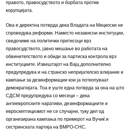
правото, правосудството и борбата против
корупцијата.
Ова е директна потврда дека Владата на Мицкоски не
спроведува реформи. Наместо независни институции,
сведочиме на политички притисоци врз
правосудството, јавно мешање во работата на
обвинителството и обиди за партиска контрола врз
институциите. Извештајот на Вајц дополнително
предупредува и на странско непријателско влијание и
кампањи за дезинформации кои ја поткопуваат
демократијата. Тоа е уште една потврда за она на што
СДСМ предупредува со месеци – дека
антиевропските наративи, дезинформациите и
евроскептицизмот не се случајни, туку дел од
организирана кампања по примерот на Вучиќ и
сестринската партија на ВМРО-СНС.