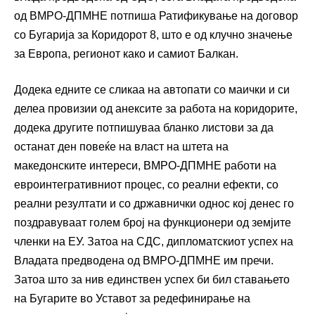
од ВМРО-ДПМНЕ потпиша Ратификување на договор
со Бугарија за Коридорот 8, што е од клучно значење
за Европа, регионот како и самиот Балкан.
Додека едните се сликаа на автопати со маички и си
делеа провизии од анексите за работа на коридорите,
додека другите потпишуваа бланко листови за да
останат ден повеќе на власт на штета на
македонските интереси, ВМРО-ДПМНЕ работи на
евроинтегративниот процес, со реални ефекти, со
реални резултати и со државнички однос кој денес го
поздравуваат голем број на функционери од земјите
членки на ЕУ. Затоа на СДС, дипломатскиот успех на
Владата предводена од ВМРО-ДПМНЕ им пречи.
Затоа што за нив единствен успех би бил ставањето
на Бугарите во Уставот за редефинирање на