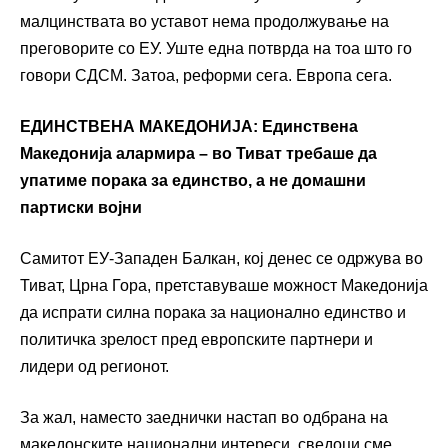
малцинствата во уставот нема продолжување на
преговорите со ЕУ. Уште една потврда на тоа што го
говори СДСМ. Затоа, реформи сега. Европа сега.
ЕДИНСТВЕНА МАКЕДОНИЈА: Единствена
Македонија алармира – во Тиват требаше да
упатиме порака за единство, а не домашни
партиски војни
Самитот ЕУ-Западен Балкан, кој денес се одржува во
Тиват, Црна Гора, претставуваше можност Македонија
да испрати силна порака за национално единство и
политичка зрелост пред европските партнери и
лидери од регионот.
За жал, наместо заеднички настап во одбрана на
македонските национални интереси, сведоци сме