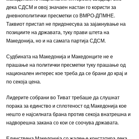
дека СДСМ и овој значаен настан го користи за
дневнополитички пресметки со ВМРО-ДПМНЕ.
Таквиот пристап не придонесува за зајакнување на
позициите на државата, туку прави штета на
Македонија, но и на самата партија СДСМ.
Судбината на Македонија и Македонците не е
прашање на политички пресметки туку прашање од
национален интерес кое треба да се брани до крај и
по секоја цена.
Лидерите собрани во Тиват требаше да слушнат
порака за единство и сплотеност од Македонија кое
нешто е најсилната брана против секоја внатрешна и
надворешна закана со кои се соочува државата.
Единствена Македонија со жалење констатира дека