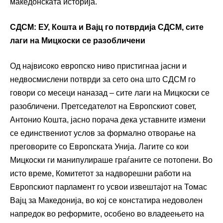
македонската историја.
СДСМ: ЕУ, Кошта и Вајц го потврдија СДСМ, сите
лаги на Мицкоски се разобличени
Од највисоко европско ниво пристигнаа јасни и
недвосмислени потврди за сето она што СДСМ го
говори со месеци наназад – сите лаги на Мицкоски се
разобличени. Претседателот на Европскиот совет,
Антонио Кошта, јасно порача дека уставните измени
се единствениот услов за формално отворање на
преговорите со Европската Унија. Лагите со кои
Мицкоски ги манипулираше граѓаните се потопени. Во
исто време, Комитетот за надворешни работи на
Европскиот парламент го усвои извештајот на Томас
Вајц за Македонија, во кој се констатира недоволен
напредок во реформите, особено во владеењето на