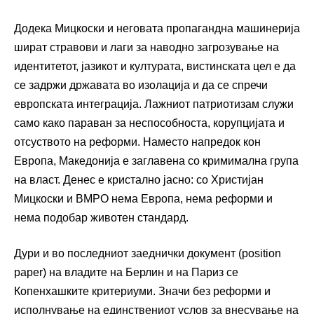
Додека Мицкоски и неговата пропагандна машинерија
шират стравови и лаги за наводно загрозување на
идентитетот, јазикот и културата, вистинската цел е да
се задржи државата во изолација и да се спречи
европската интеграција. Лажниот патриотизам служи
само како параван за неспособноста, корупцијата и
отсуството на реформи. Наместо напредок кон
Европа, Македонија е заглавена со кримимална група
на власт. Денес е кристално јасно: со Христијан
Мицкоски и ВМРО нема Европа, нема реформи и
нема подобар животен стандард.
Дури и во последниот заеднички документ (position
paper) на владите на Берлин и на Париз се
Копенхашките критериуми. Значи без реформи и
исполнување на единствениот услов за внесување на