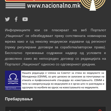
Информациите кои се пласираат на веб Порталот
„Национал“ се обезбедуваат преку сопствената новинарска
мрежа како и од неколку медиумски издавачи од регионот
(преку регулирани договори за соработка/авторски права).
Бесплатно преземање содржини надвор од условите е
дозволено само во непосреден договор со редакцијата на
Порталот „Национал“ односно со одговорниот уредник.
Пребарување