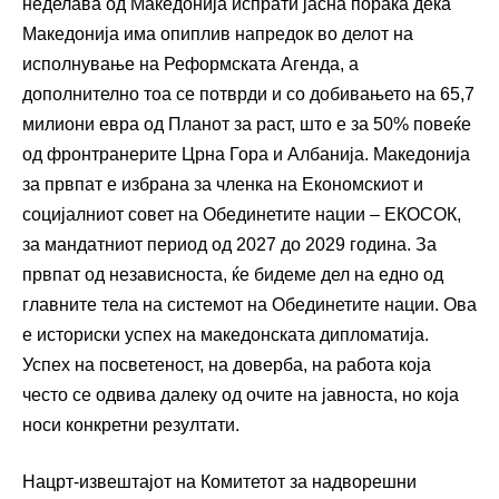
неделава од Македонија испрати јасна порака дека
Македонија има опиплив напредок во делот на
исполнување на Реформската Агенда, а
дополнително тоа се потврди и со добивањето на 65,7
милиони евра од Планот за раст, што е за 50% повеќе
од фронтранерите Црна Гора и Албанија. Македонија
за првпат е избрана за членка на Економскиот и
социјалниот совет на Обединетите нации – ЕКОСОК,
за мандатниот период од 2027 до 2029 година. За
првпат од независноста, ќе бидеме дел на едно од
главните тела на системот на Обединетите нации. Ова
е историски успех на македонската дипломатија.
Успех на посветеност, на доверба, на работа која
често се одвива далеку од очите на јавноста, но која
носи конкретни резултати.
Нацрт-извештајот на Комитетот за надворешни