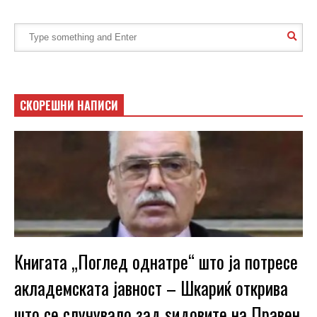
СКОРЕШНИ НАПИСИ
Книгата „Поглед однатре“ што ја потресе
акладемската јавност – Шкариќ открива
што се случувало зад ѕидовите на Правен