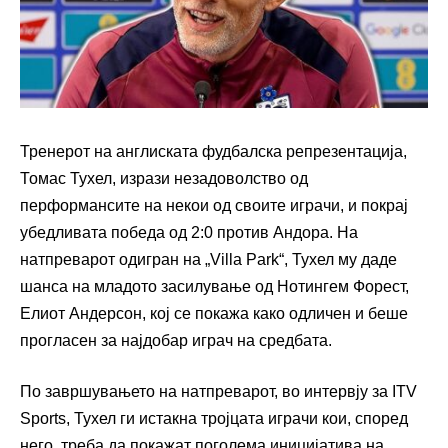
Тренерот на англиската фудбалска репрезентација,
Томас Тухел, изрази незадоволство од
перформансите на некои од своите играчи, и покрај
убедливата победа од 2:0 против Андора. На
натпреварот одигран на „Villa Park“, Тухел му даде
шанса на младото засилување од Нотингем Форест,
Елиот Андерсон, кој се покажа како одличен и беше
прогласен за најдобар играч на средбата.
По завршувањето на натпреварот, во интервју за ITV
Sports, Тухел ги истакна тројцата играчи кои, според
него, треба да покажат поголема иницијатива на