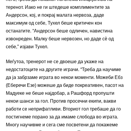
теренот. Иако не ги штедеше комплиментите за
Андерсон, кој, и покрај малата нервоза, даде
максимум од себе, Тухел беше критичен кон
останатите. “Андерсон беше одличен, навистина
извонреден. Малку беше нервозен, но даде сè од
себе,” изјави Тухел.
Меѓутоа, тренерот не се двоеше да укаже на
недостатоците на другите играчи. “Треба да научиме
да ја забрзаме играта во некои моменти. Можеби Ебз
(Еберечи Езе) можеше да биде покреативен, пасот на
Мадуеке не беше најдобар, а Рашфорд пропушти
некои шанси за гол. Против просечни екипи, вакви
работи се неприфатливи. Вториот гол требаше да го
постигнеме порано за да имаме слобода во играта.
Многу научивме и сега сме посветени да покажеме