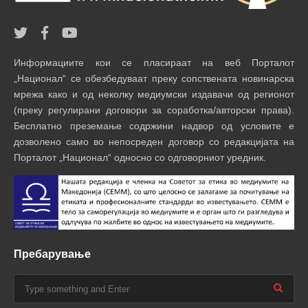
Информациите кои се пласираат на веб Порталот
„Национал“ се обезбедуваат преку сопствената новинарска
мрежа како и од неколку медиумски издавачи од регионот
(преку регулирани договори за соработка/авторски права).
Бесплатно преземање содржини надвор од условите е
дозволено само во непосреден договор со редакцијата на
Порталот „Национал“ односно со одговорниот уредник.
Пребарување