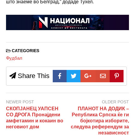
што знаеме во Белград,” додаде Тухел.
CATEGORIES
Фудбал
Share This
NEWER POST
OLDER POST
СКОПЈАНЕЦ УАПСЕН
ПЛАНОТ НА ДОДИК –
СО ДРОГА Пронајдени
Република Српска ќе ги
амфетамин и кокаин во
бојкотира изборите,
неговиот дом
следува референдум за
независност