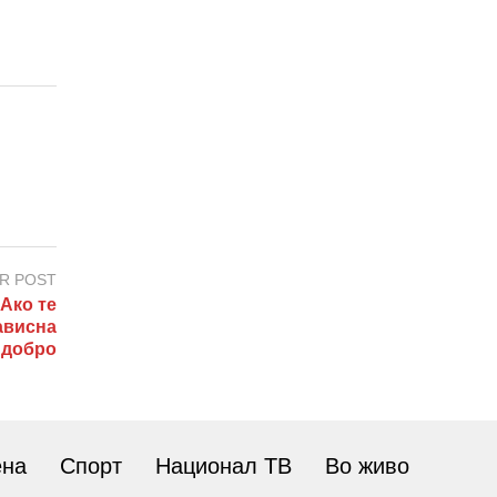
R POST
Ако те
ависна
 добро
ена
Спорт
Национал ТВ
Во живо