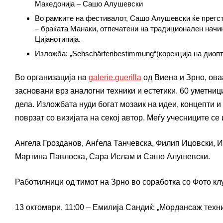
Македонија – Сашо Алушевски
Во рамките на фестивалот, Сашо Алушевски ќе претс
– браќата Манаки, отпечатени на традиционален начин
Цијанотипија.
Изложба: „Sehschärfenbestimmung“(корекција на диопт
Во организација на
galerie.guerilla
од Виена и Зрно, ова
засновани врз аналогни техники и естетики. 60 уметниц
дела. Изложбата нуди богат мозаик на идеи, концепти и
поврзат со визијата на секој автор. Меѓу учесниците се
Ангела Грозданов, Анѓела Танчевска, Филип Ицовски, И
Мартина Павлоска, Сара Ислам и Сашо Алушевски.
Работилници од тимот на Зрно во соработка со Фото клу
13 октомври, 11:00 – Емилија Сандиќ: „Мордансаж техн