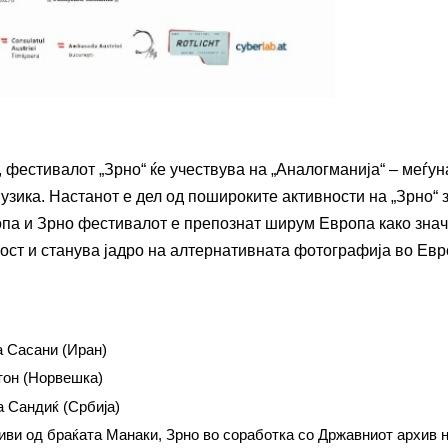
 фестивалот „Зрно“ ќе учествува на „Аналогманија“ – меѓу
зика. Настанот е дел од пошироките активности на „Зрно“ 
па и Зрно фестивалот е препознат ширум Европа како зна
ост и станува јадро на алтернативната фотографија во Евр
 Сасани (Иран)
тон (Норвешка)
а Сандиќ (Србија)
иви од браќата Манаки, Зрно во соработка со Државниот архив 