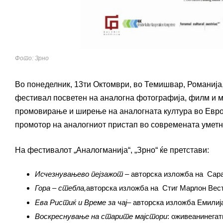
Фото: Зрно
Во понеделник, 13ти Октомври, во Темишвар, Романија,
фестивал посветен на аналогна фотографија, филм и му
промовирање и ширење на аналогната култура во Евро
промотор на аналогниот пристап во современата уметн
На фестивалот „Аналогманија“, „Зрно“ ќе претстави:
И
счезнување
во пејзажот
–
авторска изложба на Сара
Гора – стебла,
авторска изложба на Стиг Марлон Вес
Ева Ристиќ и
Време за чај
– авторска изложба Емилиј
Воскреснување на старите мајстори
: оживеанинегат