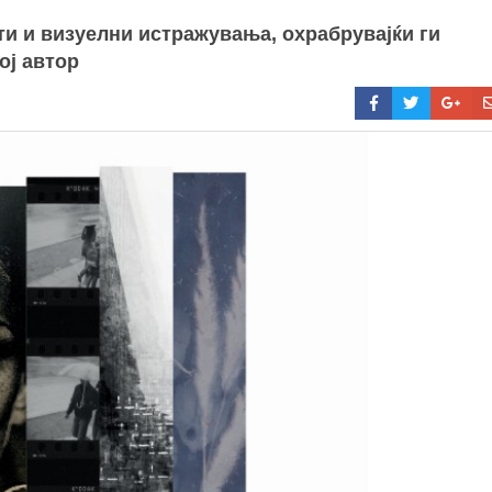
ти и визуелни истражувања, охрабрувајќи ги
ој автор