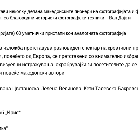
тави неколку делана македонските пионери на фотографијата и
, со благородни историски фотографски техники – Ван Дајк и
ријата) 60 уметнички пристапи кон аналогната фотографија
а изложба претставува разновиден спектар на креативни п
и, повеќето од Европа, се претставени со внимателно избра
 визуелни истражувања, охрабрувајќи ги посетителите да се
 и повеќе македонски автори:
вана Цветаноска, Јелена Велинова, Кети Талевска Бакревск
б „Ирис“:
ика“