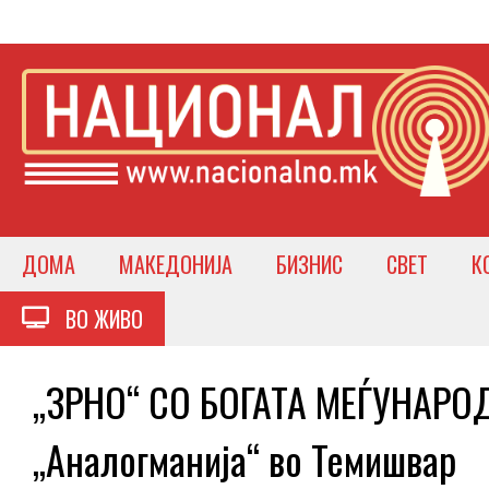
ДОМА
МАКЕДОНИЈА
БИЗНИС
СВЕТ
К
ВО ЖИВО
„ЗРНО“ СО БОГАТА МЕЃУНАРО
„Аналогманија“ во Темишвар