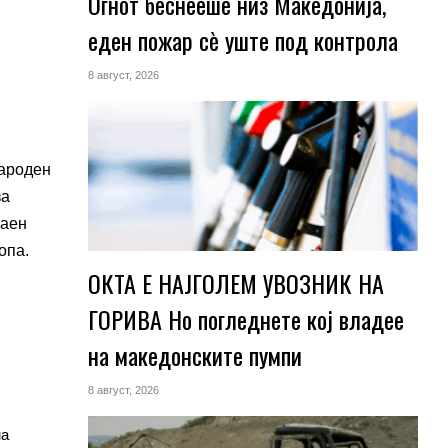
Огнот беснееше низ Македонија,
еден пожар сè уште под контрола
8 август, 2026
народен
за
чаен
опа.
ОКТА Е НАЈГОЛЕМ УВОЗНИК НА
ГОРИВА Но погледнете кој владее
на македонските пумпи
8 август, 2026
на