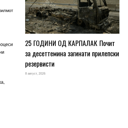
 филмот
25 ГОДИНИ ОД КАРПАЛАК Почит
роцеси
за десеттемина загинати прилепски
ни
резервисти
8 август, 2026
а,