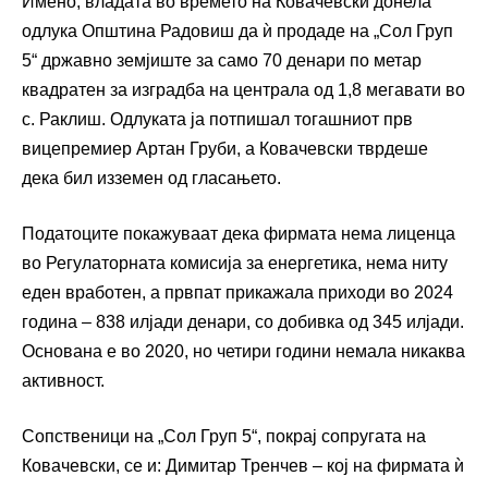
Имено, владата во времето на Ковачевски донела
одлука Општина Радовиш да ѝ продаде на „Сол Груп
5“ државно земјиште за само 70 денари по метар
квадратен за изградба на централа од 1,8 мегавати во
с. Раклиш. Одлуката ја потпишал тогашниот прв
вицепремиер Артан Груби, а Ковачевски тврдеше
дека бил изземен од гласањето.
Податоците покажуваат дека фирмата нема лиценца
во Регулаторната комисија за енергетика, нема ниту
еден вработен, а првпат прикажала приходи во 2024
година – 838 илјади денари, со добивка од 345 илјади.
Основана е во 2020, но четири години немала никаква
активност.
Сопственици на „Сол Груп 5“, покрај сопругата на
Ковачевски, се и: Димитар Тренчев – кој на фирмата ѝ