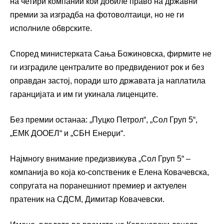
на четири компании кои добиле право на државни
премии за изградба на фотоволтаици, но не ги
исполниле обврските.
Според министерката Сања Божиновска, фирмите не
ги изградиле централите во предвидениот рок и без
оправдан застој, поради што државата ја наплатила
гаранцијата и им ги укинала лиценците.
Без премии останаа: „Пуцко Петрол“, „Сол Груп 5“,
„ЕМК ДООЕЛ“ и „СБН Енерџи“.
Најмногу внимание предизвикува „Сол Груп 5“ –
компанија во која ко-сопственик е Елена Ковачевска,
сопругата на поранешниот премиер и актуелен
пратеник на СДСМ, Димитар Ковачевски.