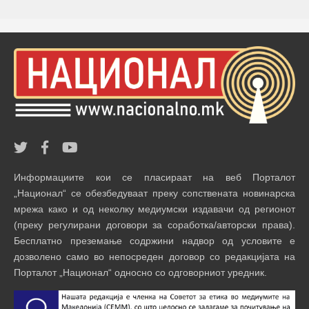
Информациите кои се пласираат на веб Порталот
„Национал“ се обезбедуваат преку сопствената новинарска
мрежа како и од неколку медиумски издавачи од регионот
(преку регулирани договори за соработка/авторски права).
Бесплатно преземање содржини надвор од условите е
дозволено само во непосреден договор со редакцијата на
Порталот „Национал“ односно со одговорниот уредник.