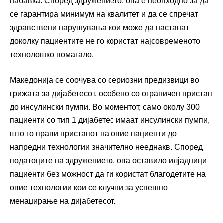
набавка. Според здружението, ова е неопходно за да
се гарантира минимум на квалитет и да се спречат
здравствени нарушувања кои може да настанат
доколку пациентите не го користат најсовременото
технолошко помагало.
Македонија се соочува со сериозни предизвици во
грижата за дијабетесот, особено со ограничен пристап
до инсулински пумпи. Во моментот, само околу 300
пациенти со тип 1 дијабетес имаат инсулински пумпи,
што го прави пристапот на овие пациенти до
напредни технологии значително нееднакв. Според
податоците на здружението, ова оставило илјадници
пациенти без можност да ги користат благодетите на
овие технологии кои се клучни за успешно
менаџирање на дијабетесот.