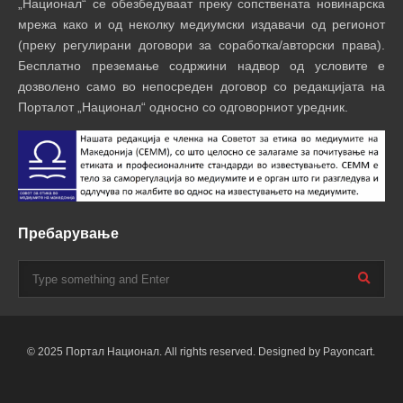
„Национал“ се обезбедуваат преку сопствената новинарска
мрежа како и од неколку медиумски издавачи од регионот
(преку регулирани договори за соработка/авторски права).
Бесплатно преземање содржини надвор од условите е
дозволено само во непосреден договор со редакцијата на
Порталот „Национал“ односно со одговорниот уредник.
Пребарување
© 2025 Портал Национал. All rights reserved. Designed by Payoncart.