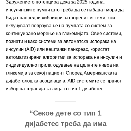
Здружението потенцира дека за 2025 година,
инсулинските пумпи што треба да се набават мора да
бидат напредни хибридни затворени системи, кои
вклучуваат поврзување на пумпата со систем за
континуирано мерење на гликемијата. Овие системи,
познати и како системи за автоматска испорака на
инсулин (AID) или вештачки панкреас, користат
автоматизирани алгоритми за испорака на инсулин и
индивидуално прилагодување на целните нивоа на
гликемија за секој пациент. Според Американската
дијабетолошка асоцијација, AID системите се првиот
избор на терапија за лица со тип 1 дијабетес.
“Секое дете со тип 1
дијабетес треба да има