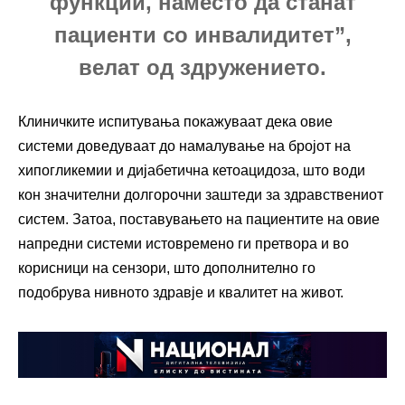
функции, наместо да станат
пациенти со инвалидитет”,
велат од здружението.
Клиничките испитувања покажуваат дека овие
системи доведуваат до намалување на бројот на
хипогликемии и дијабетична кетоацидоза, што води
кон значителни долгорочни заштеди за здравствениот
систем. Затоа, поставувањето на пациентите на овие
напредни системи истовремено ги претвора и во
корисници на сензори, што дополнително го
подобрува нивното здравје и квалитет на живот.