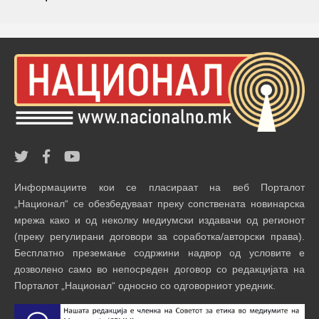
Информациите кои се пласираат на веб Порталот
„Национал“ се обезбедуваат преку сопствената новинарска
мрежа како и од неколку медиумски издавачи од регионот
(преку регулирани договори за соработка/авторски права).
Бесплатно преземање содржини надвор од условите е
дозволено само во непосреден договор со редакцијата на
Порталот „Национал“ односно со одговорниот уредник.