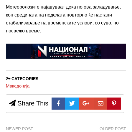
Метеоролозите најавуваат дека по ова заладување,
кон средината на неделата повторно ќе настапи
стабилизирање на временските услови, со суво, но
посвежо време.
CATEGORIES
Македонија
Share This
NEWER POST
OLDER POST