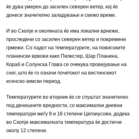
ќе дува умерен до засилен северен ветер, кој ќе
донесе значително заладување и свежо време.
И во Скопје и околината ќе има локални врнежи,
проследени со засилен северен ветер и повремени
грмежи. Со падот на температурите, на повисоките
планински врвови како Пелистер, Шар Планина,
Кораб и Солунска Глава се очекува провејување на
снег, што ќе го означи почетокот на вистинскиот
есенско-зимски период.
Температурите во вторник ќе се спуштат значително
под денешните вредности, со максимални дневни
температури меѓу 8 и 16 степени Целзиусови, додека
во Скопје максималната температура ќе достигне
околу 12 степени.