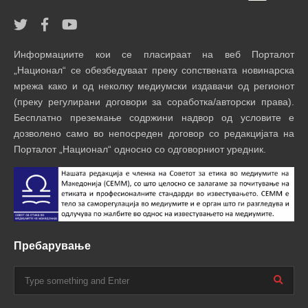
Информациите кои се пласираат на веб Порталот
„Национал“ се обезбедуваат преку сопствената новинарска
мрежа како и од неколку медиумски издавачи од регионот
(преку регулирани договори за соработка/авторски права).
Бесплатно преземање содржини надвор од условите е
дозволено само во непосреден договор со редакцијата на
Порталот „Национал“ односно со одговорниот уредник.
Пребарување