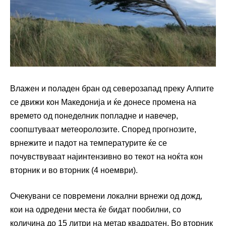
Влажен и поладен бран од северозапад преку Алпите
се движи кон Македонија и ќе донесе промена на
времето од понеделник попладне и навечер,
соопштуваат метеоролозите. Според прогнозите,
врнежите и падот на температурите ќе се
почувствуваат најинтензивно во текот на ноќта кон
вторник и во вторник (4 ноември).
Очекувани се повремени локални врнежи од дожд,
кои на одредени места ќе бидат пообилни, со
количина до 15 литри на метар квадратен. Во вторник