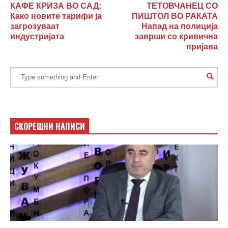
КАФЕ КРИЗА ВО САД:
ТЕТОВЧАНЕЦ СО
Како новите тарифи ја
ПИШТОЛ ВО РАКАТА
загрозуваат
Напад на полиција
индустријата
заврши со кривична
пријава
СКОРЕШНИ НАПИСИ