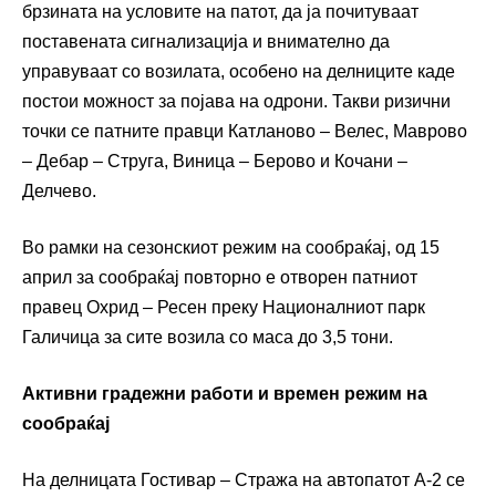
брзината на условите на патот, да ја почитуваат
поставената сигнализација и внимателно да
управуваат со возилата, особено на делниците каде
постои можност за појава на одрони. Такви ризични
точки се патните правци Катланово – Велес, Маврово
– Дебар – Струга, Виница – Берово и Кочани –
Делчево.
Во рамки на сезонскиот режим на сообраќај, од 15
април за сообраќај повторно е отворен патниот
правец Охрид – Ресен преку Националниот парк
Галичица за сите возила со маса до 3,5 тони.
Активни градежни работи и времен режим на
сообраќај
На делницата Гостивар – Стража на автопатот А-2 се