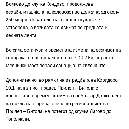
Волково до клучка Кондово, продолжува
рехабилитацијата на коловозот во должина од околу
250 метри. Левата лента за претекнување е
затворена, а возилата се движат по средната и
десната лента.
Во сила останува и времената измена на режимот на
сообраќај на регионалниот пат Р1202 Косоврасти –
Мелнички Мост поради санација на свлечиште.
Дополнително, во рамки на изградбата на Коридорот
10Д, на патниот правец Прилеп – Битола е
воспоставен времен режим на сообраќај. Движењето
на возилата е пренасочено по регионалниот пат
Прилеп – Битола, на потегот од клучка Лагово до
Тополчани.