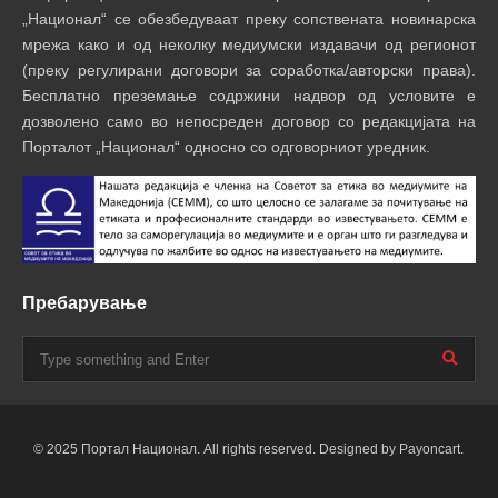
„Национал“ се обезбедуваат преку сопствената новинарска
мрежа како и од неколку медиумски издавачи од регионот
(преку регулирани договори за соработка/авторски права).
Бесплатно преземање содржини надвор од условите е
дозволено само во непосреден договор со редакцијата на
Порталот „Национал“ односно со одговорниот уредник.
Пребарување
© 2025 Портал Национал. All rights reserved. Designed by Payoncart.