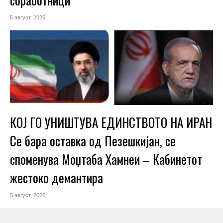
5 август, 2026
КОЈ ГО УНИШТУВА ЕДИНСТВОТО НА ИРАН
Се бара оставка од Пезешкијан, се
споменува Моџтаба Хамнеи – Кабинетот
жестоко демантира
5 август, 2026