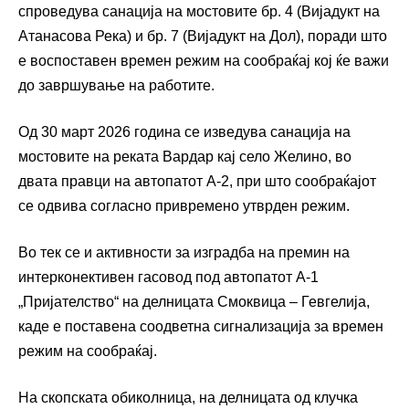
спроведува санација на мостовите бр. 4 (Вијадукт на
Атанасова Река) и бр. 7 (Вијадукт на Дол), поради што
е воспоставен времен режим на сообраќај кој ќе важи
до завршување на работите.
Од 30 март 2026 година се изведува санација на
мостовите на реката Вардар кај село Желино, во
двата правци на автопатот А-2, при што сообраќајот
се одвива согласно привремено утврден режим.
Во тек се и активности за изградба на премин на
интерконективен гасовод под автопатот А-1
„Пријателство“ на делницата Смоквица – Гевгелија,
каде е поставена соодветна сигнализација за времен
режим на сообраќај.
На скопската обиколница, на делницата од клучка