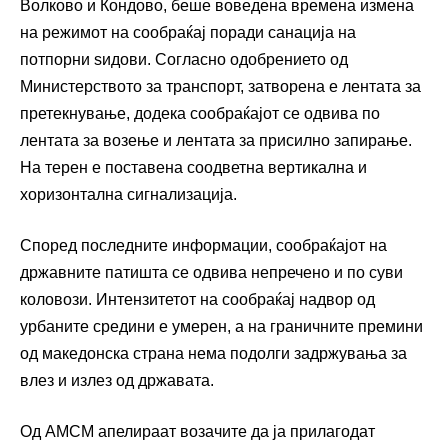
Волково и Кондово, беше воведена времена измена
на режимот на сообраќај поради санација на
потпорни ѕидови. Согласно одобрението од
Министерството за транспорт, затворена е лентата за
претекнување, додека сообраќајот се одвива по
лентата за возење и лентата за присилно запирање.
На терен е поставена соодветна вертикална и
хоризонтална сигнализација.
Според последните информации, сообраќајот на
државните патишта се одвива непречено и по суви
коловози. Интензитетот на сообраќај надвор од
урбаните средини е умерен, а на граничните премини
од македонска страна нема подолги задржувања за
влез и излез од државата.
Од АМСМ апелираат возачите да ја прилагодат