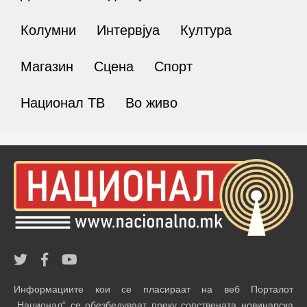
Колумни
Интервјуа
Култура
Магазин
Сцена
Спорт
Национал ТВ
Во живо
Информациите кои се пласираат на веб Порталот
„Национал“ се обезбедуваат преку сопствената новинарска