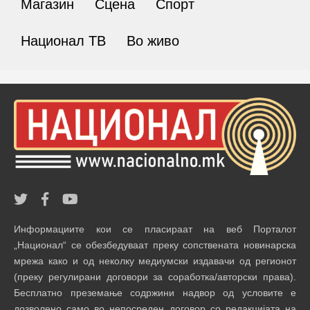
Магазин
Сцена
Спорт
Национал ТВ
Во живо
Информациите кои се пласираат на веб Порталот
„Национал“ се обезбедуваат преку сопствената новинарска
мрежа како и од неколку медиумски издавачи од регионот
(преку регулирани договори за соработка/авторски права).
Бесплатно преземање содржини надвор од условите е
дозволено само во непосреден договор со редакцијата на