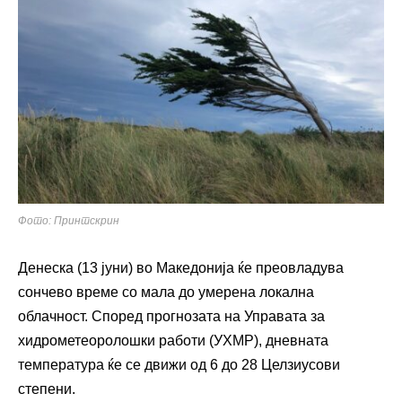
Фото: Принтскрин
Денеска (13 јуни) во Македонија ќе преовладува
сончево време со мала до умерена локална
облачност. Според прогнозата на Управата за
хидрометеоролошки работи (УХМР), дневната
температура ќе се движи од 6 до 28 Целзиусови
степени.