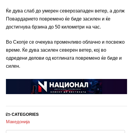
Ќе дува слаб до умерен северозападен ветер, а долж
Повардарието повремено ќе биде засилен и ќе
достигнува брзина до 50 километри на час.
Во Скопје се очекува променливо облачно и посвежо
време. Ќе дува засилен северен ветер, кој во
одредени делови од котлината повремено ќе биде и
силен.
CATEGORIES
Македонија