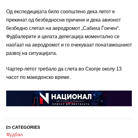
Од експедицијата било соопштено дека летот е
прекинат од безбедносни причини и дека авионот
безбедно слетал на аеродромот „Сабиха Ѓокчен“.
Фудбалерите и целата делегација моментално се
наоѓаат на аеродромот и го очекуваат понатамошниот
развој на ситуацијата.
Чартер-летот требало да слета во Скопје околу 13
часот по македонско време.
CATEGORIES
Фудбал