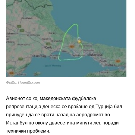
Фото: Принтскрин
Авионот со кој македонската фудбалска
репрезентација денеска се враќаше од Турција бил
принуден да се врати назад на аеродромот во
Истанбул по околу дваесетина минути лет, поради
технички проблеми.