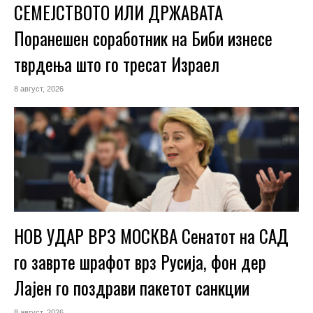
СЕМЕЈСТВОТО ИЛИ ДРЖАВАТА
Поранешен соработник на Биби изнесе
тврдења што го тресат Израел
8 август, 2026
НОВ УДАР ВРЗ МОСКВА Сенатот на САД
го заврте шрафот врз Русија, фон дер
Лајен го поздрави пакетот санкции
8 август, 2026