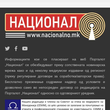
Информациите кои се пласираат на веб Порталот
„Национал“ се обезбедуваат преку сопствената новинарска
мрежа како и од неколку медиумски издавачи од регионот
(преку регулирани договори за соработка/авторски права).
Бесплатно преземање содржини надвор од условите е
дозволено само во непосреден договор со редакцијата на
Порталот „Национал“ односно со одговорниот уредник.