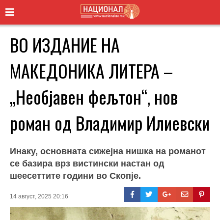
ВО ИЗДАНИЕ НА
МАКЕДОНИКА ЛИТЕРА –
„Необјавен фељтон“, нов
роман од Владимир Илиевски
Инаку, основната сижејна нишка на романот
се базира врз вистински настан од
шеесеттите години во Скопје.
14 август, 2025 20:16