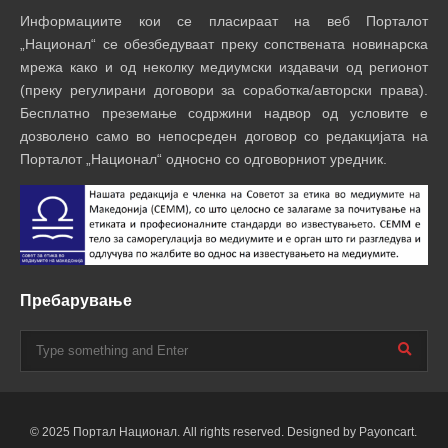
Информациите кои се пласираат на веб Порталот
„Национал“ се обезбедуваат преку сопствената новинарска
мрежа како и од неколку медиумски издавачи од регионот
(преку регулирани договори за соработка/авторски права).
Бесплатно преземање содржини надвор од условите е
дозволено само во непосреден договор со редакцијата на
Порталот „Национал“ односно со одговорниот уредник.
Пребарување
© 2025 Портал Национал. All rights reserved. Designed by Payoncart.