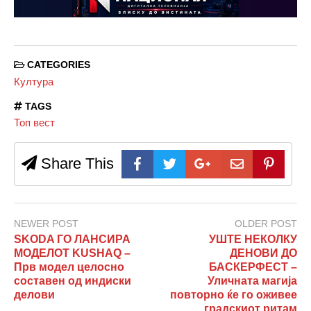
CATEGORIES
Култура
TAGS
Топ вест
Share This
NEWER POST
OLDER POST
SKODA ГО ЛАНСИРА
УШТЕ НЕКОЛКУ
МОДЕЛОТ KUSHAQ –
ДЕНОВИ ДО
Прв модел целосно
БАСКЕРФЕСТ –
составен од индиски
Уличната магија
делови
повторно ќе го оживее
градскиот ритам