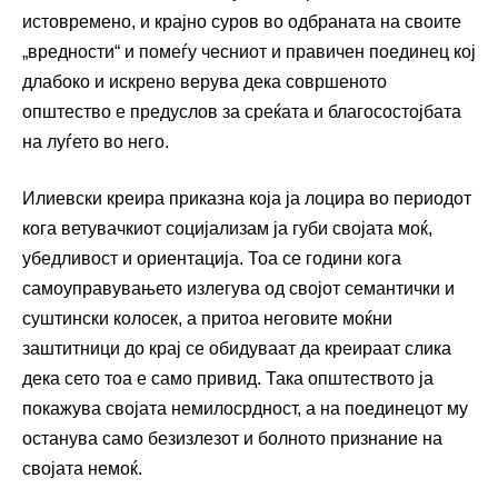
истовремено, и крајно суров во одбраната на своите
„вредности“ и помеѓу чесниот и правичен поединец кој
длабоко и искрено верува дека совршеното
општество е предуслов за среќата и благосостојбата
на луѓето во него.
Илиевски креира приказна која ја лоцира во периодот
кога ветувачкиот социјализам ја губи својата моќ,
убедливост и ориентација. Тоа се години кога
самоуправувањето излегува од својот семантички и
суштински колосек, а притоа неговите моќни
заштитници до крај се обидуваат да креираат слика
дека сето тоа е само привид. Така општеството ја
покажува својата немилосрдност, а на поединецот му
останува само безизлезот и болното признание на
својата немоќ.