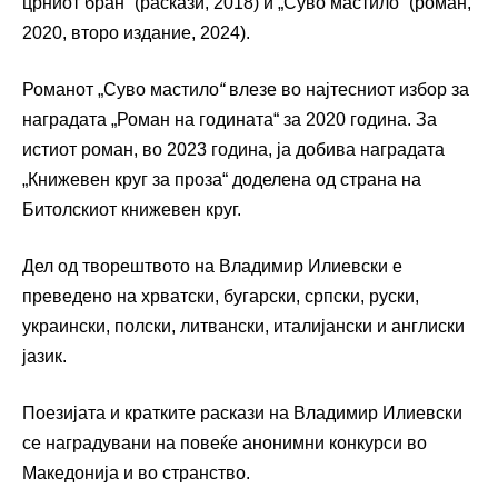
црниот бран“ (раскази, 2018) и „Суво мастило“ (роман,
2020, второ издание, 2024).
Романот „Суво мастило
“
влезе во најтесниот избор за
наградата „Роман на годината“ за 2020 година. За
истиот роман, во 2023 година, ја добива наградата
„Книжевен круг за проза“ доделена од страна на
Битолскиот книжевен круг.
Дел од творештвото на Владимир Илиевски е
преведено на хрватски, бугарски, српски, руски,
украински, полски, литвански, италијански и англиски
јазик.
Поезијата и кратките раскази на Владимир Илиевски
се наградувани на повеќе анонимни конкурси во
Македонија и во странство.