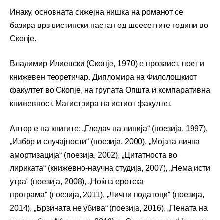
Инаку, основната сижејна нишка на романот се
базира врз вистински настан од шеесеттите години во
Скопје.
Владимир Илиевски (Скопје, 1970) е прозаист, поет и
книжевен теоретичар. Дипломира на Филолошкиот
факултет во Скопје, на групата Општа и компаративна
книжевност. Магистрира на истиот факултет.
Автор е на книгите: „Гледач на линија“ (поезија, 1997),
„Избор и случајности“ (поезија, 2000), „Мојата лична
амортизација“ (поезија, 2002), „Цитатноста во
лириката“ (книжевно-научна студија, 2007), „Нема исти
утра“ (поезија, 2008), „Ноќна еротска
програма“ (поезија, 2011), „Лични податоци“ (поезија,
2014), „Брзината не убива“ (поезија, 2016), „Пената на