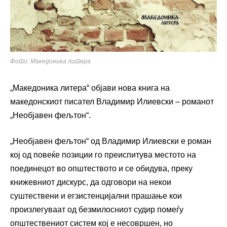
Фото: Македоника литера
„Македоника литера“ објави нова книга на
македонскиот писател Владимир Илиевски – романот
„Необјавен фељтон“.
„Необјавен фељтон“ од Владимир Илиевски е роман
кој од повеќе позиции го преиспитува местото на
поединецот во општеството и се обидува, преку
книжевниот дискурс, да одговори на некои
суштествени и егзистенцијални прашање кои
произлегуваат од безмилосниот судир помеѓу
општествениот систем кој е несовршен, но