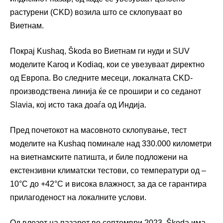
растурени (CKD) возила што се склопуваат во
Виетнам.
Покрај Kushaq, Škoda во Виетнам ги нуди и SUV
моделите Karoq и Kodiaq, кои се увезуваат директно
од Европа. Во следните месеци, локалната CKD-
производствена линија ќе се прошири и со седанот
Slavia, кој исто така доаѓа од Индија.
Пред почетокот на масовното склопување, тест
моделите на Kushaq поминале над 330.000 километри
на виетнамските патишта, и биле подложени на
екстензивни климатски тестови, со температури од –
10°C до +42°C и висока влажност, за да се гарантира
прилагоденост на локалните услови.
Од влезот на пазарот во септември 2023, Škoda има