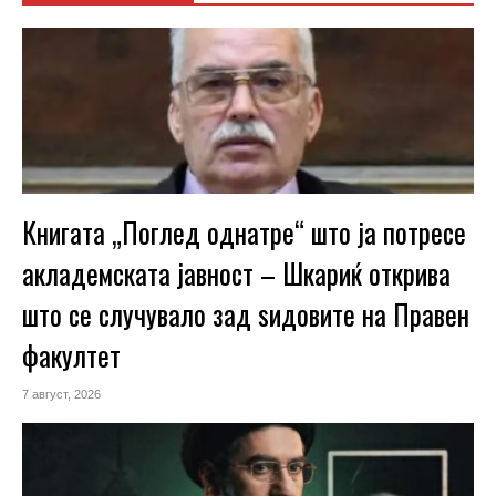
Книгата „Поглед однатре“ што ја потресе
акладемската јавност – Шкариќ открива
што се случувало зад ѕидовите на Правен
факултет
7 август, 2026