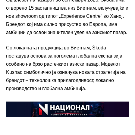
отворено 15 застапништва низ Виетнам, вклучувајќи и
нов showroom од типот „Experience Centre“ во Ханој.
Брендот, кој има силно присуство во Европа, има
амбиции да освои значителен удел на азискиот пазар.
Со локалната продукција во Виетнам, Škoda
поставува основа за поголема глобална експанзија,
особено на брзо растечкиот азиски пазар. Моделот
Kushaq симболично ја означува новата стратегија на
брендот – технолошка прилагодливост, локално
производство и глобална амбиција.