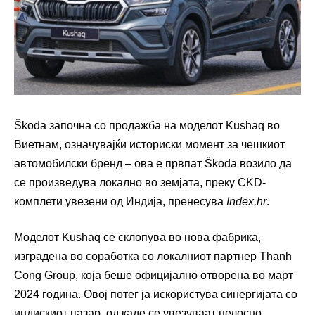
Škoda започна со продажба на моделот Kushaq во
Виетнам, означувајќи историски момент за чешкиот
автомобилски бренд – ова е првпат Škoda возило да
се произведува локално во земјата, преку CKD-
комплети увезени од Индија, пренесува
Index.hr
.
Моделот Kushaq се склопува во нова фабрика,
изградена во соработка со локалниот партнер Thanh
Cong Group, која беше официјално отворена во март
2024 година. Овој потег ја искористува синергијата со
индискиот пазар, од каде се увезуваат целосно