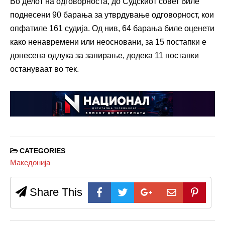
Во делот на одговорноста, до Судскиот совет биле
поднесени 90 барања за утврдување одговорност, кои
опфатиле 161 судија. Од нив, 64 барања биле оценети
како ненавремени или неосновани, за 15 постапки е
донесена одлука за запирање, додека 11 постапки
остануваат во тек.
CATEGORIES
Македонија
Share This