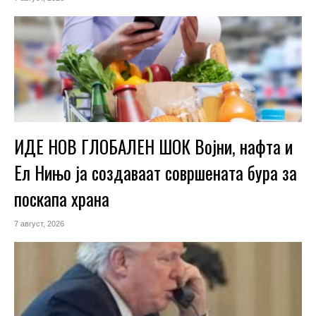
ИДЕ НОВ ГЛОБАЛЕН ШОК Војни, нафта и
Ел Нињо ја создаваат совршената бура за
поскапа храна
7 август, 2026