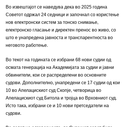
Во извештајот се наведува дека во 2025 година
Советот одржал 24 седници и започнал со користење
нов електронски систем за тонско снимање,
електронско гласање и директен пренос во живо, со
што е унапредена јавноста и транспарентноста во
неговото работење.
Во текот на годината се избрани 68 нови судии од
осмата генерација на Академијата за судии и јавни
обвинители, кои се распределени во основните
судови. Дополнително, унапредени се 17 судии од кои
10 во Апелацискиот суд Скопје, четворица во
Апелацискиот суд Битола и тројца во Врховниот суд.
Исто така, избрани се и 10 нови претседатели на
судови.