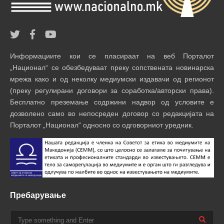
Информациите кои се пласираат на веб Порталот
„Национал“ се обезбедуваат преку сопствената новинарска
мрежа како и од неколку медиумски издавачи од регионот
(преку регулирани договори за соработка/авторски права).
Бесплатно преземање содржини надвор од условите е
дозволено само во непосреден договор со редакцијата на
Порталот „Национал“ односно со одговорниот уредник.
Пребарување