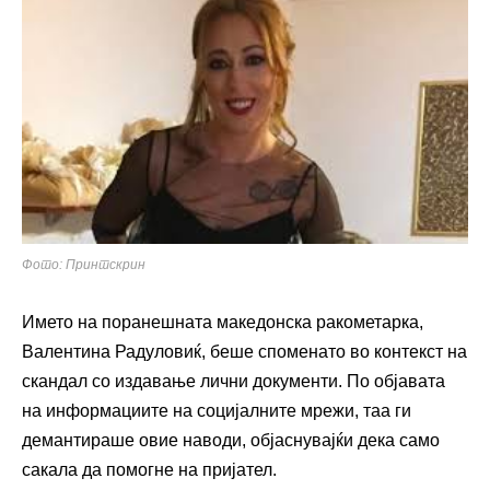
Фото: Принтскрин
Името на поранешната македонска ракометарка,
Валентина Радуловиќ, беше споменато во контекст на
скандал со издавање лични документи. По објавата
на информациите на социјалните мрежи, таа ги
демантираше овие наводи, објаснувајќи дека само
сакала да помогне на пријател.