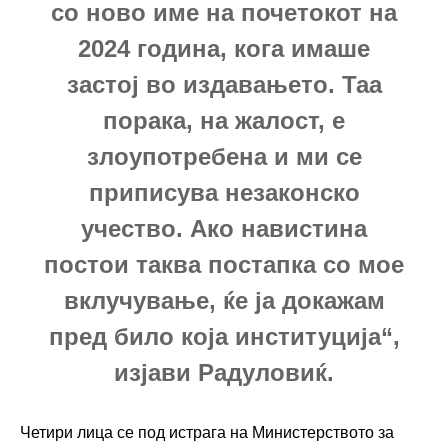
со ново име на почетокот на
2024 година, кога имаше
застој во издавањето. Таа
порака, на жалост, е
злоупотребена и ми се
приписува незаконско
учество. Ако навистина
постои таква постапка со мое
вклучување, ќе ја докажам
пред било која институција“,
изјави Радуловиќ.
Четири лица се под истрага на Министерството за