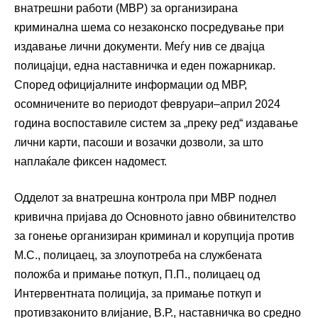
внатрешни работи (МВР) за организирана
криминална шема со незаконско посредување при
издавање лични документи. Меѓу нив се двајца
полицајци, една наставничка и еден пожарникар.
Според официјалните информации од МВР,
осомничените во периодот февруари–април 2024
година воспоставиле систем за „преку ред“ издавање
лични карти, пасоши и возачки дозволи, за што
наплаќале фиксен надомест.
Одделот за внатрешна контрола при МВР поднел
кривична пријава до Основното јавно обвинителство
за гонење организиран криминал и корупција против
М.С., полицаец, за злоупотреба на службената
положба и примање поткуп, П.П., полицаец од
Интервентната полиција, за примање поткуп и
противзаконито влијание, В.Р., наставничка во средно