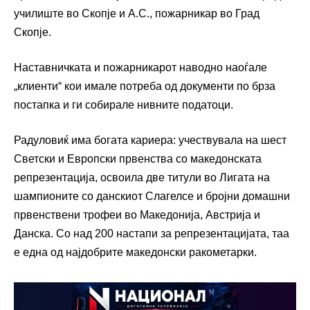
училиште во Скопје и А.С., пожарникар во Град
Скопје.
Наставничката и пожарникарот наводно наоѓале
„клиенти“ кои имале потреба од документи по брза
постапка и ги собирале нивните податоци.
Радуловиќ има богата кариера: учествувала на шест
Светски и Европски првенства со македонската
репрезентација, освоила две титули во Лигата на
шампионите со данскиот Слагелсе и бројни домашни
првенствени трофеи во Македонија, Австрија и
Данска. Со над 200 настапи за репрезентацијата, таа
е една од најдобрите македонски ракометарки.