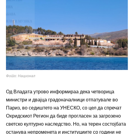
Фото: Национал
Од Владата утрово информираа дека четворица
министри и двајца градоначалници отпатувале во
Париз, во седиштето на УНЕСКО, со цел да спречат
Охридскиот Регион да биде прогласен за загрозено
светско културно наследство. Но, на терен состојбата
останува непроменета и институциите со години не