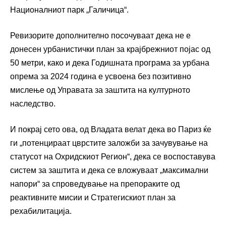
Националниот парк „Галичица“.
Ревизорите дополнително посочуваат дека не е
донесен урбанистички план за крајбрежниот појас од
50 метри, како и дека Годишната програма за урбана
опрема за 2024 година е усвоена без позитивно
мислење од Управата за заштита на културното
наследство.
И покрај сето ова, од Владата велат дека во Париз ќе
ги „потенцираат цврстите заложби за зачувување на
статусот на Охридскиот Регион“, дека се воспоставува
систем за заштита и дека се вложуваат „максимални
напори“ за спроведување на препораките од
реактивните мисии и Стратегискиот план за
рехабилитација.