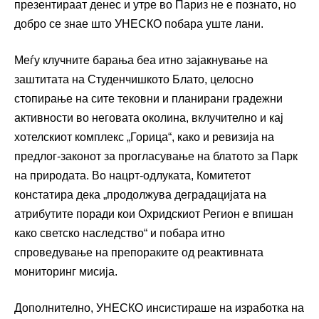
презентираат денес и утре во Париз не е познато, но
добро се знае што УНЕСКО побара уште лани.
Меѓу клучните барања беа итно зајакнување на
заштитата на Студенчишкото Блато, целосно
стопирање на сите тековни и планирани градежни
активности во неговата околина, вклучително и кај
хотелскиот комплекс „Горица“, како и ревизија на
предлог-законот за прогласување на блатото за Парк
на природата. Во нацрт-одлуката, Комитетот
констатира дека „продолжува деградацијата на
атрибутите поради кои Охридскиот Регион е впишан
како светско наследство“ и побара итно
спроведување на препораките од реактивната
мониторинг мисија.
Дополнително, УНЕСКО инсистираше на изработка на