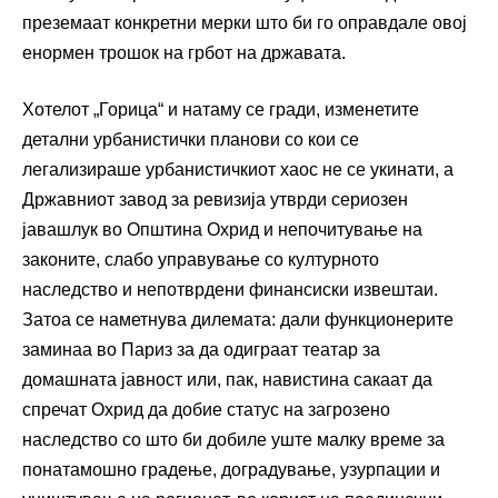
преземаат конкретни мерки што би го оправдале овој
енормен трошок на грбот на државата.
Хотелот „Горица“ и натаму се гради, изменетите
детални урбанистички планови со кои се
легализираше урбанистичкиот хаос не се укинати, а
Државниот завод за ревизија утврди сериозен
јавашлук во Општина Охрид и непочитување на
законите, слабо управување со културното
наследство и непотврдени финансиски извештаи.
Затоа се наметнува дилемата: дали функционерите
заминаа во Париз за да одиграат театар за
домашната јавност или, пак, навистина сакаат да
спречат Охрид да добие статус на загрозено
наследство со што би добиле уште малку време за
понатамошно градење, доградување, узурпации и