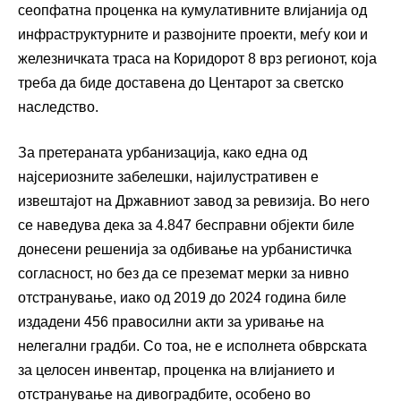
сеопфатна проценка на кумулативните влијанија од
инфраструктурните и развојните проекти, меѓу кои и
железничката траса на Коридорот 8 врз регионот, која
треба да биде доставена до Центарот за светско
наследство.
За претераната урбанизација, како една од
најсериозните забелешки, најилустративен е
извештајот на Државниот завод за ревизија. Во него
се наведува дека за 4.847 бесправни објекти биле
донесени решенија за одбивање на урбанистичка
согласност, но без да се преземат мерки за нивно
отстранување, иако од 2019 до 2024 година биле
издадени 456 правосилни акти за уривање на
нелегални градби. Со тоа, не е исполнета обврската
за целосен инвентар, проценка на влијанието и
отстранување на дивоградбите, особено во