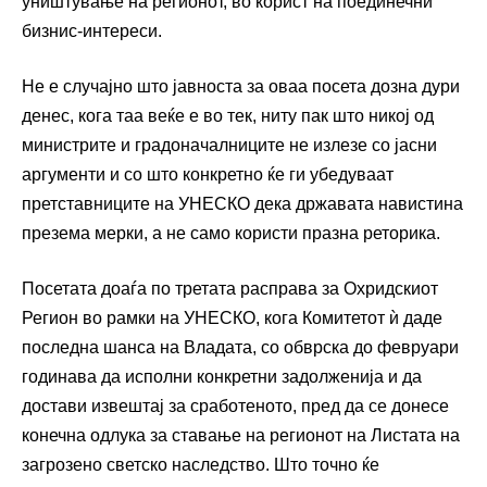
уништување на регионот, во корист на поединечни
бизнис-интереси.
Не е случајно што јавноста за оваа посета дозна дури
денес, кога таа веќе е во тек, ниту пак што никој од
министрите и градоначалниците не излезе со јасни
аргументи и со што конкретно ќе ги убедуваат
претставниците на УНЕСКО дека државата навистина
презема мерки, а не само користи празна реторика.
Посетата доаѓа по третата расправа за Охридскиот
Регион во рамки на УНЕСКО, кога Комитетот ѝ даде
последна шанса на Владата, со обврска до февруари
годинава да исполни конкретни задолженија и да
достави извештај за сработеното, пред да се донесе
конечна одлука за ставање на регионот на Листата на
загрозено светско наследство. Што точно ќе