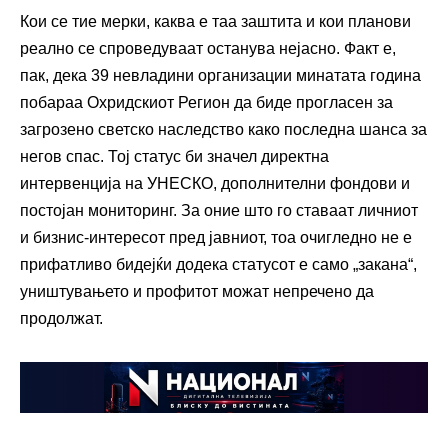
Кои се тие мерки, каква е таа заштита и кои планови
реално се спроведуваат останува нејасно. Факт е,
пак, дека 39 невладини организации минатата година
побараа Охридскиот Регион да биде прогласен за
загрозено светско наследство како последна шанса за
негов спас. Тој статус би значел директна
интервенција на УНЕСКО, дополнителни фондови и
постојан мониторинг. За оние што го ставаат личниот
и бизнис-интересот пред јавниот, тоа очигледно не е
прифатливо бидејќи додека статусот е само „закана“,
уништувањето и профитот можат непречено да
продолжат.