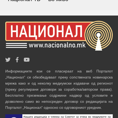
Информациите кои се пласираат на веб Порталот
„Национал“ се обезбедуваат преку сопствената новинарска
мрежа како и од неколку медиумски издавачи од регионот
(преку регулирани договори за соработка/авторски права).
Бесплатно преземање содржини надвор од условите е
дозволено само во непосреден договор со редакцијата на
Порталот „Национал“ односно со одговорниот уредник.