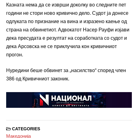
Казната нема да се изврши доколку во следните пет
години не стори ново кривично дело. Судот ја донесе
одлуката по признание на вина и изразено каење од
страна на обвинетиот. Адвокатот Насер Рауфи изјави
дека пресудата е резултат на соработката со судот и
дека Арсовска не се приклучила кон кривичниот
прогон.
Нуредини беше обвинет за „насилство“ според член
386 од Кривичниот законик.
CATEGORIES
Македонија