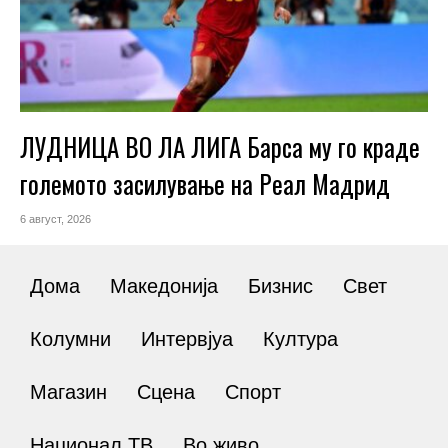
ЛУДНИЦА ВО ЛА ЛИГА Барса му го краде
големото засилување на Реал Мадрид
6 август, 2026
Дома
Македонија
Бизнис
Свет
Колумни
Интервјуа
Култура
Магазин
Сцена
Спорт
Национал ТВ
Во живо