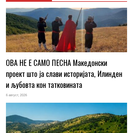
ОВА НЕ Е САМО ПЕСНА Македонски
проект што ја слави историјата, Илинден
и љубовта кон татковината
6 август, 2026