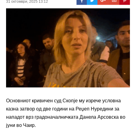
31 октомври, 2025 13:12
Основниот кривичен суд Скопје му изрече условна
казна затвор од две години на Реџеп Нуредини за
нападот врз градоначалничката Данела Арсовска во
јуни во Чаир.