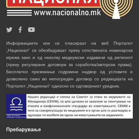
Информациите кои се пласираат на веб Порталот
„Национал“ се обезбедуваат преку сопствената новинарска
мрежа како и од неколку медиумски издавачи од регионот
(преку регулирани договори за соработка/авторски права).
Бесплатно преземање содржини надвор од условите е
дозволено само во непосреден договор со редакцијата на
Порталот „Национал“ односно со одговорниот уредник.
Пребарување