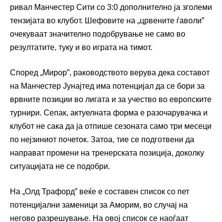
ривал Манчестер Сити со 3:0 дополнително ја зголеми
тензијата во клубот. Шефовите на „црвените ѓаволи”
очекуваат значително подобрување не само во
резултатите, туку и во играта на тимот.
Според „Мирор”, раководството верува дека составот
на Манчестер Јунајтед има потенцијал да се бори за
врвните позиции во лигата и за учество во европските
турнири. Сепак, актуелната форма е разочарувачка и
клубот не сака да ја отпише сезоната само три месеци
по нејзиниот почеток. Затоа, тие се подготвени да
направат промени на тренерската позиција, доколку
ситуацијата не се подобри.
На „Олд Трафорд” веќе е составен список со пет
потенцијални заменици за Аморим, во случај на
негово разрешување. На овој список се наоѓаат