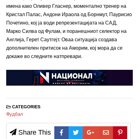
имена како Оливер Гласнер, моментално тренер на
Кристал Палас, Андони Ираола од Борнмут, Паурисио
Почетино, кој ја води репрезентацијата на САД,
Марко Силва од Фулам, и поранешниот селектор на
Англија, Герет Саутгејт. Оваа ситуација создава
дополнителен притисок на Аморим, кој мора да се
докаже во следните натпревари.
CATEGORIES
Фудбал
Share This