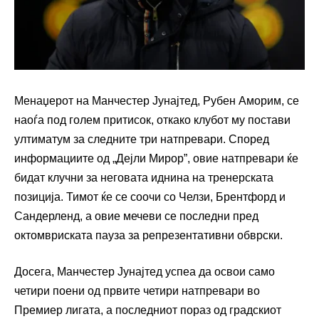
Менаџерот на Манчестер Јунајтед, Рубен Аморим, се
наоѓа под голем притисок, откако клубот му постави
ултиматум за следните три натпревари. Според
информациите од „Дејли Мирор”, овие натпревари ќе
бидат клучни за неговата иднина на тренерската
позиција. Тимот ќе се соочи со Челзи, Брентфорд и
Сандерленд, а овие мечеви се последни пред
октомвриската пауза за репрезентативни обврски.
Досега, Манчестер Јунајтед успеа да освои само
четири поени од првите четири натпревари во
Премиер лигата, а последниот пораз од градскиот