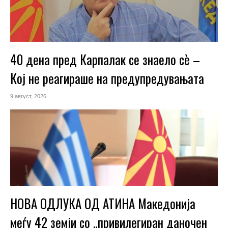
40 дена пред Карпалак се знаело сѐ –
Кој не реагираше на предупредувањата
9 август, 2026
НОВА ОДЛУКА ОД АТИНА Македонија
меѓу 42 земји со „привилегиран даночен