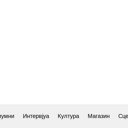
лумни
Интервјуа
Култура
Магазин
Сц