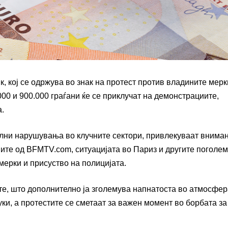
, кој се одржува во знак на протест против владините мерк
00 и 900.000 граѓани ќе се приклучат на демонстрациите,
а.
елни нарушувања во клучните сектори, привлекуваат внима
ите од BFMTV.com, ситуацијата во Париз и другите поголе
мерки и присуство на полицијата.
ите, што дополнително ја зголемува напнатоста во атмосфер
ки, а протестите се сметаат за важен момент во борбата за