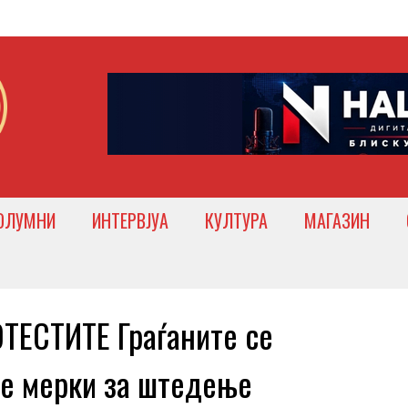
ОЛУМНИ
ИНТЕРВЈУА
КУЛТУРА
МАГАЗИН
ЕСТИТЕ Граѓаните се
те мерки за штедење