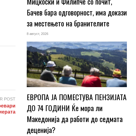
Мицкоски и Филипче со почит,
Бачев бара одговорност, има докази
за местењето на бранителите
8 август, 2026
ЕВРОПА ЈА ПОМЕСТУВА ПЕНЗИЈАТА
R POST
ДО 74 ГОДИНИ Ќе мора ли
ревари
иерата
Македонија да работи до седмата
деценија?