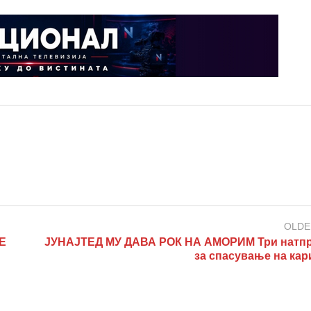
OLDE
E
ЈУНАЈТЕД МУ ДАВА РОК НА АМОРИМ Три натп
за спасување на кар