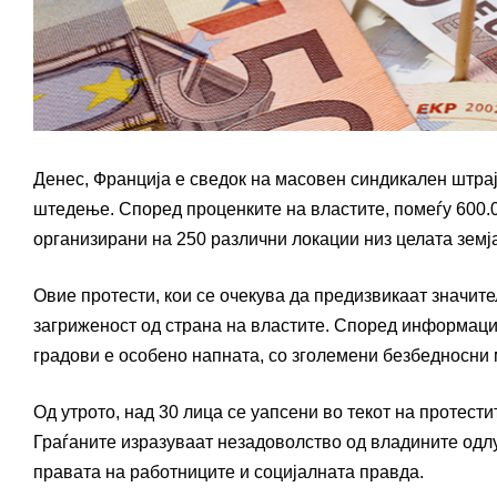
Денес, Франција е сведок на масовен синдикален штрајк
штедење. Според проценките на властите, помеѓу 600.0
организирани на 250 различни локации низ целата земј
Овие протести, кои се очекува да предизвикаат значит
загриженост од страна на властите. Според информаци
градови е особено напната, со зголемени безбедносни 
Од утрото, над 30 лица се уапсени во текот на протест
Граѓаните изразуваат незадоволство од владините одлу
правата на работниците и социјалната правда.