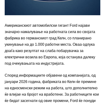
Американскиот автомобилски гигант Ford најави
значајно намалување на работната сила во својата
фабрика во германскиот град Келн, со планирано
укинување на до 1.000 работни места. Оваа одлука
доаѓа како резултат на слаба побарувачка за
електрични возила во Европа, која останува далеку
под очекувањата на индустријата.
Според информациите објавени од компанијата, од
јануари 2026 година, фабриката во Келн ќе премине
на едносменски режим на работа, што дополнително
ќе влијае на бројот на вработени. За работниците кои
ќе бидат засегнати од овие промени, Ford ќе понуди