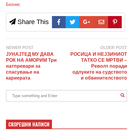
Бизнис
Share This
NEWER POST
OLDER POST
ЈУНАЈТЕД МУ ДАВА
РОСИЦА И НЕЈЗИНИОТ
РОК НА АМОРИМ Три
ТАTКО СЕ МРТВИ –
натпревари за
Револт поради
спасување на
одлуките на судството
кариерата
и обвинителството
СКОРЕШНИ НАПИСИ