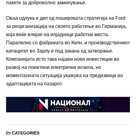
пакети за доброволно заминување.
Оваа одлука е дел од пошироката стратегија на Ford
за реорганизација на своето работење во Германија,
која веќе влијае на илјадници работни места.
Паралелно со фабриката во Келн, и производствениот
капацитет во Зарлу е под закана од затворање.
Компанијата исто така најави нови инвестиции во
развој на поевтини електрични возила, но
моменталната ситуација укажува на предизвици во
адаптацијата на пазарот.
CATEGORIES