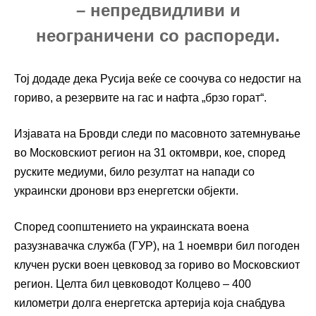
– непредвидливи и
неограничени со распореди.
Тој додаде дека Русија веќе се соочува со недостиг на
гориво, а резервите на гас и нафта „брзо горат“.
Изјавата на Бровди следи по масовното затемнување
во Московскиот регион на 31 октомври, кое, според
руските медиуми, било резултат на напади со
украински дронови врз енергетски објекти.
Според соопштението на украинската воена
разузнавачка служба (ГУР), на 1 ноември бил погоден
клучен руски воен цевковод за гориво во Московскиот
регион. Целта бил цевководот Колцево – 400
километри долга енергетска артерија која снабдува