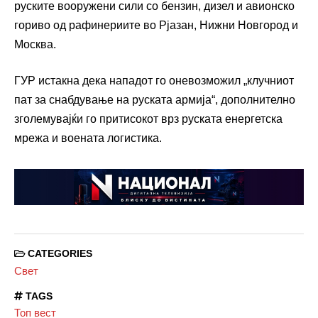
руските вооружени сили со бензин, дизел и авионско
гориво од рафинериите во Рјазан, Нижни Новгород и
Москва.
ГУР истакна дека нападот го оневозможил „клучниот
пат за снабдување на руската армија“, дополнително
зголемувајќи го притисокот врз руската енергетска
мрежа и воената логистика.
CATEGORIES
Свет
TAGS
Топ вест