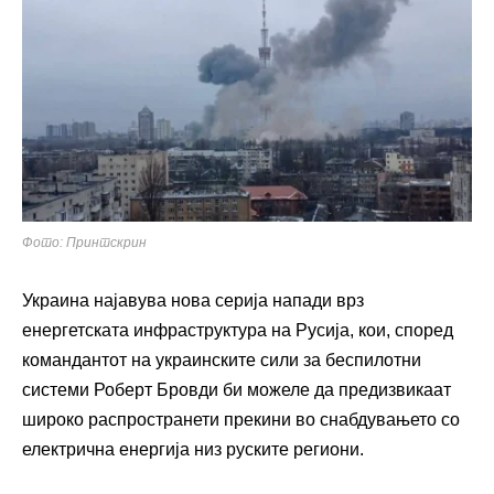
Фото: Принтскрин
Украина најавува нова серија напади врз
енергетската инфраструктура на Русија, кои, според
командантот на украинските сили за беспилотни
системи Роберт Бровди би можеле да предизвикаат
широко распространети прекини во снабдувањето со
електрична енергија низ руските региони.