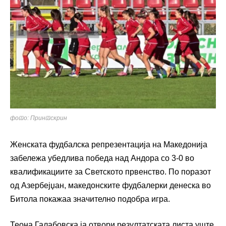
фото: Принтскрин
Женската фудбалска репрезентација на Македонија
забележа убедлива победа над Андора со 3-0 во
квалификациите за Светското првенство. По поразот
од Азербејџан, македонските фудбалерки денеска во
Битола покажаа значително подобра игра.
Теона Галабовска ја отвори резултатската листа уште