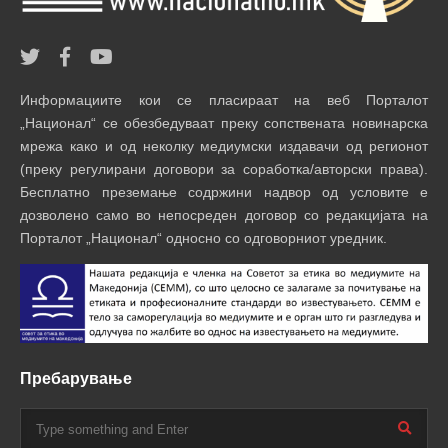
Информациите кои се пласираат на веб Порталот
„Национал“ се обезбедуваат преку сопствената новинарска
мрежа како и од неколку медиумски издавачи од регионот
(преку регулирани договори за соработка/авторски права).
Бесплатно преземање содржини надвор од условите е
дозволено само во непосреден договор со редакцијата на
Порталот „Национал“ односно со одговорниот уредник.
Пребарување