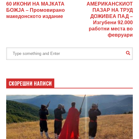
60 ИКОНИ НА МАЈКАТА
АМЕРИКАНСКИОТ
БОЖЈА – Промовирано
ПАЗАР НА ТРУД
македонското издание
ДОЖИВЕА ПАД –
Изгубени 92.000
работни места во
февруари
СКОРЕШНИ НАПИСИ