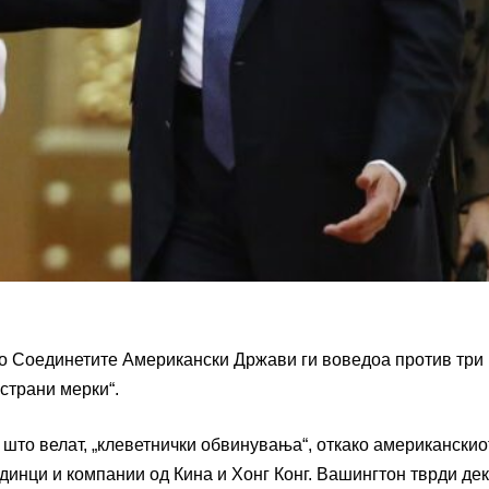
то Соединетите Американски Држави ги воведоа против три
острани мерки“.
 што велат, „клеветнички обвинувања“, откако американскио
инци и компании од Кина и Хонг Конг. Вашингтон тврди дек