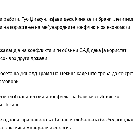
работи, Гуо Џиакун, изјави дека Кина ќе ги брани „легитим
ви на користење на меѓународните конфликти за економски
ескалација на конфликти и ги обвини САД дека ја користат
сок врз други држави.
сета на Доналд Трамп на Пекинг, каде што треба да се сре
азговори.
ни глобални тензии и конфликт на Блискиот Исток, кој
и Пекинг.
е односи, прашањето за Тајван и глобалната безбедност, ка
а, критични минерали и енергија.