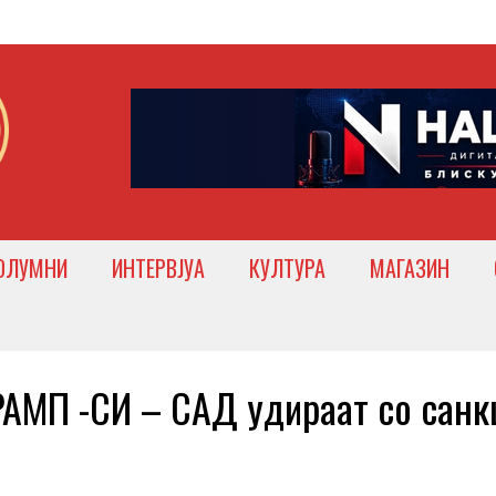
ОЛУМНИ
ИНТЕРВЈУА
КУЛТУРА
МАГАЗИН
МП -СИ – САД удираат со санк