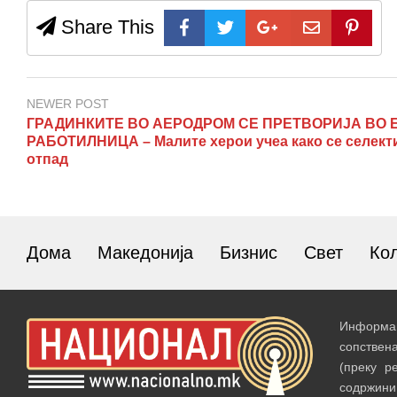
Share This
NEWER POST
ГРАДИНКИТЕ ВО АЕРОДРОМ СЕ ПРЕТВОРИЈА ВО Е
РАБОТИЛНИЦА – Малите херои учеа како се селект
отпад
Дома
Македонија
Бизнис
Свет
Ко
Информац
сопствен
(преку р
содржин