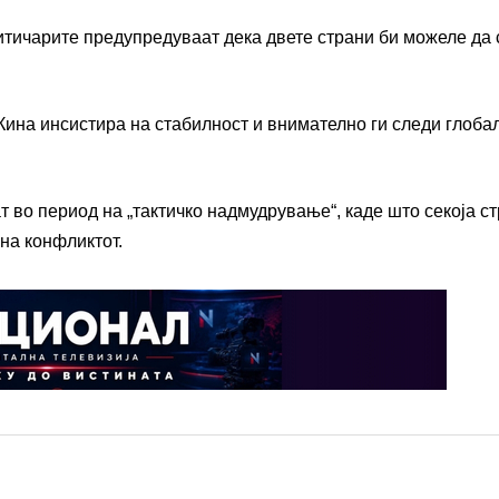
итичарите предупредуваат дека двете страни би можеле да 
Кина инсистира на стабилност и внимателно ги следи глоба
т во период на „тактичко надмудрување“, каде што секоја с
на конфликтот.