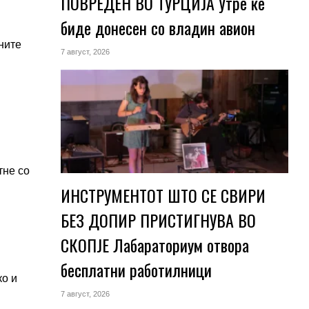
ПОВРЕДЕН ВО ТУРЦИЈА Утре ќе
биде донесен со владин авион
ните
7 август, 2026
тне со
ИНСТРУМЕНТОТ ШТО СЕ СВИРИ
БЕЗ ДОПИР ПРИСТИГНУВА ВО
СКОПЈЕ Лабараториум отвора
бесплатни работилници
ко и
7 август, 2026