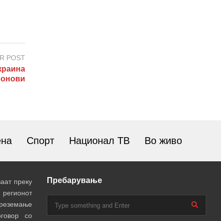
R POST
краина
ронови
ена
Спорт
Национал ТВ
Во живо
Пребарување
аат преку
 регионот
преземање
говор со