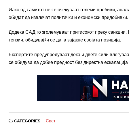
Иако од самитот не се очекуваат големи пробиви, анал
обидат да извлечат политички и економски придобивки.
Додека САД го зголемуваат притисокот преку санкции, 
тензии, обидувајќи се да ја зајакне својата позиција.
Експертите предупредуваат дека и двете сили влегуваа
се обидува да добие предност без директна ескалација 
Свет
CATEGORIES