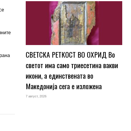
се
лните
СВЕТСКА РЕТКОСТ ВО ОХРИД Во
трана
светот има само триесетина вакви
икони, а единствената во
Македонија сега е изложена
7 август, 2026