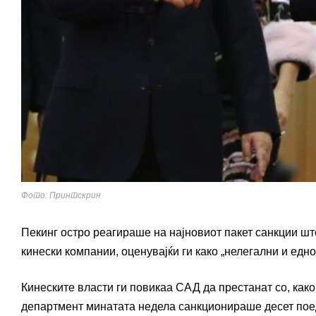
Фото: Принтскрин
Пекинг остро реагираше на најновиот пакет санкции ш
кинески компании, оценувајќи ги како „нелегални и едн
Кинеските власти ги повикаа САД да престанат со, како
департмент минатата недела санкционираше десет поед