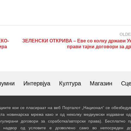
OLDE
КО-
ЗЕЛЕНСКИ ОТКРИВА – Еве со колку држави У
ира
прави тајни договори за д
лумни
Интервјуа
Култура
Магазин
Сц
иите кои се пласираат на веб Порталот „Национал“ се обезбедув
ата новинарска мрежа како и од неколку медиумски издавачи од
егулирани договори за соработка/авторски права). Бесплатно 
и надвор од условите е дозволено само во непосреден до