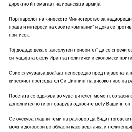
директно ѝ помагаат на иранската армија.
Портпаролот на кинеското Министерство за надворешни 
права и интереси на своите компании“ и дека се проти
притисок.
Тој додаде дека е „апсолутен приоритет“ да се спречи 
ситуацијата околу Иран за политички и економски прити
Овие случувања доаѓаат непосредно пред најавената по
кинескиот претседател Си Џинпинг на високо ниво на р
Посетата се одржува во чувствителен момент, со засиле
дополнително ги оптоварува односите меѓу Вашингтон 
Се очекува главни теми на разговор да бидат трговскит
можни договори во области како вештачка интелигенциј