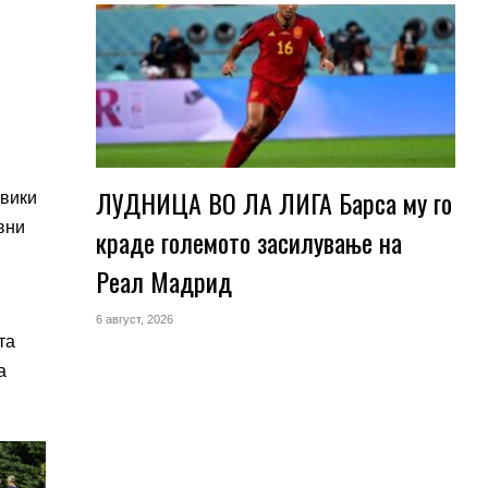
ЛУДНИЦА ВО ЛА ЛИГА Барса му го
авики
вни
краде големото засилување на
Реал Мадрид
6 август, 2026
та
а