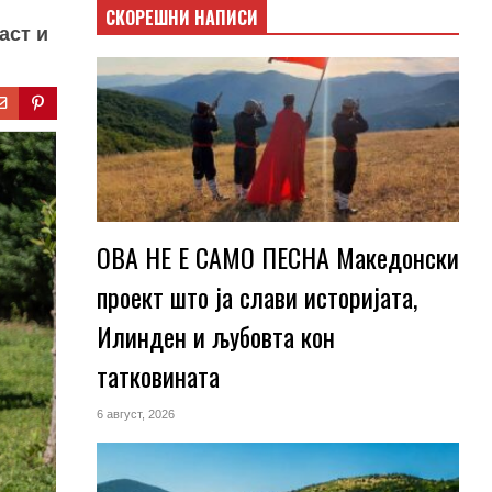
СКОРЕШНИ НАПИСИ
аст и
ОВА НЕ Е САМО ПЕСНА Македонски
проект што ја слави историјата,
Илинден и љубовта кон
татковината
6 август, 2026