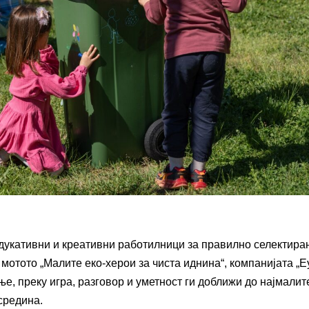
дукативни и креативни работилници за правилно селектир
мотото „Малите еко-херои за чиста иднина“, компанијата „Е
ње, преку игра, разговор и уметност ги доближи до најмалит
средина.