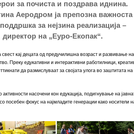
ерои за почиста и поздрава иднина.
тина Аеродром ја препозна важноста
 поддршка за нејзина реализација –
, директор на „Еуро-Екопак“.
 свест кај децата од предучилишна возраст и развивање н
тво. Преку едукативни и интерактивни работилници, креати
ттикнати да размислуваат за својата улога во заштитата на
о активности насочени кон едукација, подигнување на јавна
со посебен фокус на најмладите генерации како носители н