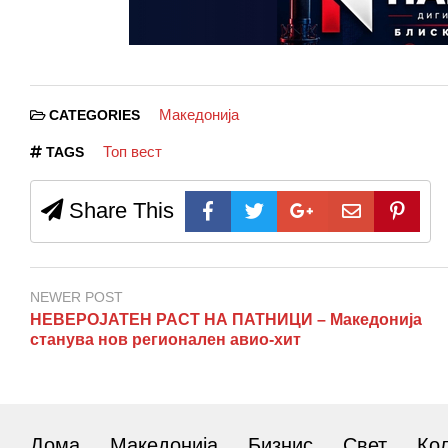
Македонија
CATEGORIES
Топ вест
TAGS
Share This
NEWER POST
НЕВЕРОЈАТЕН РАСТ НА ПАТНИЦИ – Македонија
станува нов регионален авио-хит
Дома
Македонија
Бизнис
Свет
Ко