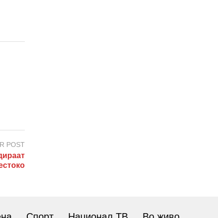
R POST
дираат
естоко
ена
Спорт
Национал ТВ
Во живо