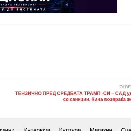
OLDE
ТЕНЗИЧНО ПРЕД СРЕДБАТА ТРАМП -СИ – САД у
со санкции, Кина возвраќа ж
лумни
Интервјуа
Култура
Магазин
Сц