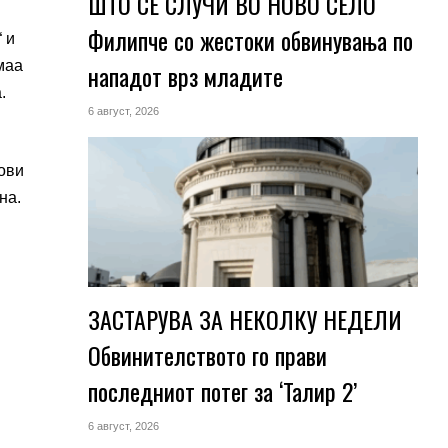
ШТО СЕ СЛУЧИ ВО НОВО СЕЛО
Филипче со жестоки обвинувања по
 и
имаа
нападот врз младите
.
6 август, 2026
ови
на.
ЗАСТАРУВА ЗА НЕКОЛКУ НЕДЕЛИ
Обвинителството го прави
последниот потег за ‘Талир 2’
6 август, 2026