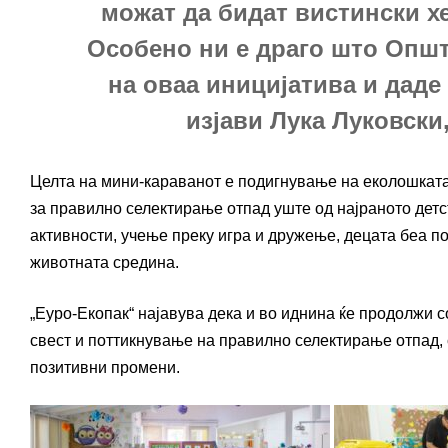
можат да бидат вистински х
Особено ни е драго што Опш
на оваа иницијатива и даде
изјави Лука Луковски
Целта на мини-караванот е подигнување на еколошката
за правилно селектирање отпад уште од најраното детс
активности, учење преку игра и дружење, децата беа по
животната средина.
„Еуро-Екопак“ најавува дека и во иднина ќе продолжи с
свест и поттикнување на правилно селектирање отпад, 
позитивни промени.