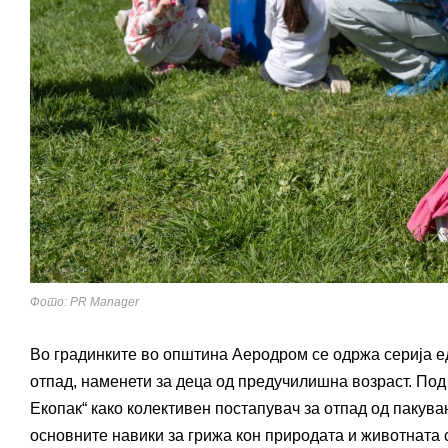
Фото: PR Manager
Во градинките во општина Аеродром се одржа серија е
отпад, наменети за деца од предучилишна возраст. Под 
Екопак“ како колективен постапувач за отпад од пакува
основните навики за грижа кон природата и животната 