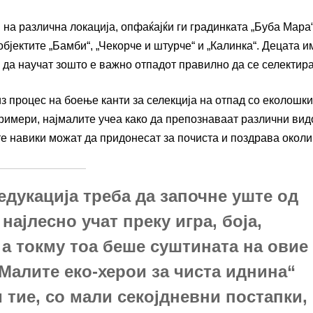
на различна локација, опфаќајќи ги градинката „Буба Мара“
објектите „Бамби“, „Чекорче и штурче“ и „Калинка“. Децата 
 да научат зошто е важно отпадот правилно да се селектира
з процес на боење канти за селекција на отпад со еколошки
римери, најмалите учеа како да препознаваат различни вид
те навики можат да придонесат за почиста и поздрава околи
едукација треба да започне уште од
најлесно учат преку игра, боја,
 а токму тоа беше суштината на овие
Малите еко-херои за чиста иднина“
 тие, со мали секојдневни постапки,