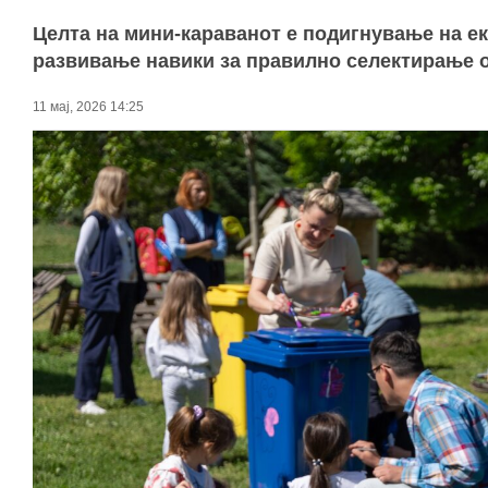
Целта на мини-караванот е подигнување на ек
развивање навики за правилно селектирање о
11 мај, 2026 14:25