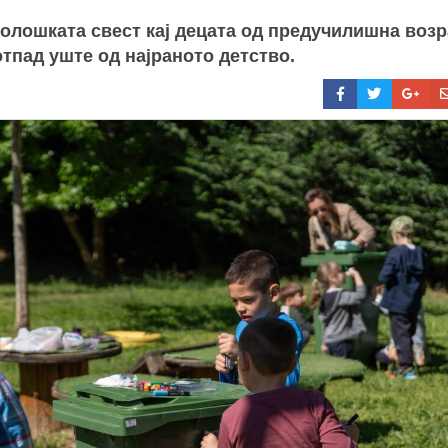
олошката свест кај децата од предучилишна возр
тпад уште од најраното детство.