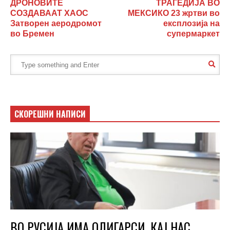
ДРОНОВИТЕ
ТРАГЕДИЈА ВО
СОЗДАВААТ ХАОС
МЕКСИКО 23 жртви во
Затворен аеродромот
експлозија на
во Бремен
супермаркет
СКОРЕШНИ НАПИСИ
ВО РУСИЈА ИМА ОЛИГАРСИ, КАЈ НАС