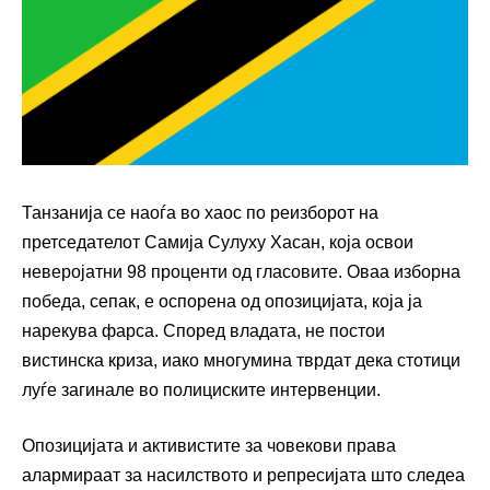
Танзанија се наоѓа во хаос по реизборот на
претседателот Самија Сулуху Хасан, која освои
неверојатни 98 проценти од гласовите. Оваа изборна
победа, сепак, е оспорена од опозицијата, која ја
нарекува фарса. Според владата, не постои
вистинска криза, иако многумина тврдат дека стотици
луѓе загинале во полициските интервенции.
Опозицијата и активистите за човекови права
алармираат за насилството и репресијата што следеа