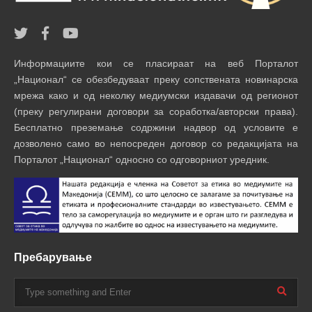
Информациите кои се пласираат на веб Порталот
„Национал“ се обезбедуваат преку сопствената новинарска
мрежа како и од неколку медиумски издавачи од регионот
(преку регулирани договори за соработка/авторски права).
Бесплатно преземање содржини надвор од условите е
дозволено само во непосреден договор со редакцијата на
Порталот „Национал“ односно со одговорниот уредник.
Пребарување