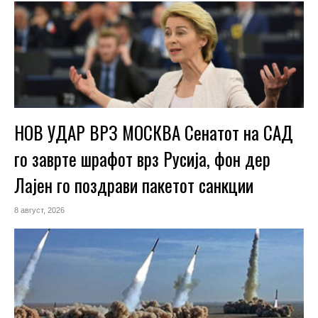
НОВ УДАР ВРЗ МОСКВА Сенатот на САД
го заврте шрафот врз Русија, фон дер
Лајен го поздрави пакетот санкции
8 август, 2026