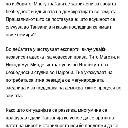
по изборите. Многу граѓани се загрижени за својата
безбедност и иднината на демократијата во земјата.
Прашалникот што се поставува е: што всушност се
случува во Танзанија и какви последици ќе имаат
овие немири?
Во дебатата учествуваат експерти, вклучувајќи
независен адвокат за човекови права, Тито Маготи, и
Никодемус Минде, истражувач во Институтот за
безбедносни студии во Најроби. Тие укажуваат на
потребата за итна реакција од меѓународната
заедница и за поддршка на демократските процеси во
земјата.
Како што ситуацијата се развива, многумина се
прашуваат дали Танзанија ќе успее да се врати на
патот на мирот и стабилноста или ќе продолжи да се