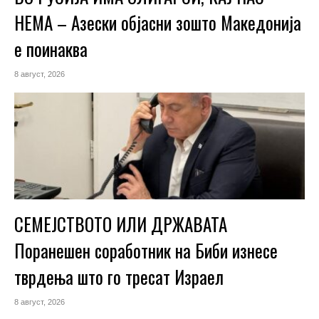
НЕМА – Азески објасни зошто Македонија
е поинаква
8 август, 2026
СЕМЕЈСТВОТО ИЛИ ДРЖАВАТА
Поранешен соработник на Биби изнесе
тврдења што го тресат Израел
8 август, 2026