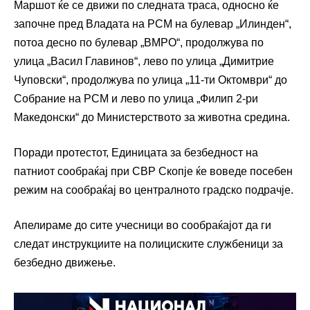
Маршот ќе се движи по следната траса, односно ќе
започне пред Владата на РСМ на булевар „Илинден“,
потоа десно по булевар „ВМРО“, продолжува по
улица „Васил Главинов“, лево по улица „Димитрие
Чуповски“, продолжува по улица „11-ти Октомври“ до
Собрание на РСМ и лево по улица „Филип 2-ри
Македонски“ до Министерството за животна средина.
Поради протестот, Единицата за безбедност на
патниот сообраќај при СВР Скопје ќе воведе посебен
режим на сообраќај во централното градско подрачје.
Апелираме до сите учесници во сообраќајот да ги
следат инструкциите на полициските службеници за
безбедно движење.