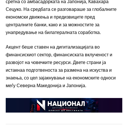
сретна со амбасадорката на Јапонија, Кавахара
Сецуко. На средбата се разговараше за глобалните
економски движења и предизвиците пред
централните банки, како и за можностите за
унапредување на билатералната соработка.
Акцент беше ставен на дигитализацијата во
финансискиот сектор, финансиската вклученост и
развојот на човечките ресурси. Двете страни ја
истакнаа подготвеноста за размена на искуства и
знаења, со цел зајакнување на економските односи
меѓу Северна Македонија и Јапонија.