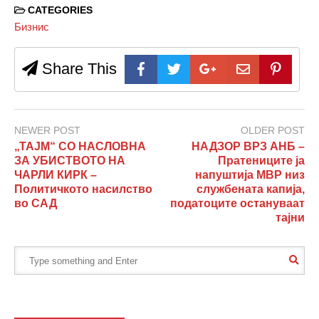
CATEGORIES
Бизнис
Share This
NEWER POST
OLDER POST
„ТАЈМ“ СО НАСЛОВНА
НАДЗОР ВРЗ АНБ –
ЗА УБИСТВОТО НА
Пратениците ја
ЧАРЛИ КИРК –
напуштија МВР низ
Политичкото насилство
службената капија,
во САД
податоците остануваат
тајни