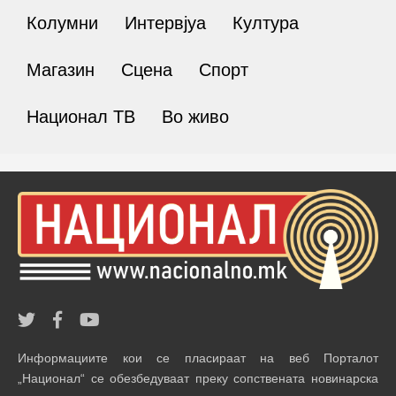
Колумни
Интервјуа
Култура
Магазин
Сцена
Спорт
Национал ТВ
Во живо
Информациите кои се пласираат на веб Порталот
„Национал“ се обезбедуваат преку сопствената новинарска