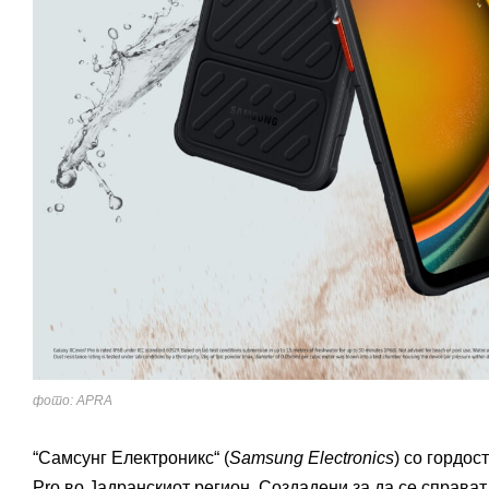
фото: APRA
“Самсунг Електроникс“ (
Samsung Electronics
) со гордос
Pro во Јадранскиот регион. Создадени за да се справа