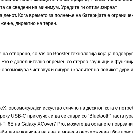
ата се сведени на минимум. Уредите ги оптимизираат
 денот. Кога времето за полнење на батеријата е ограниче
ижење, директно на терен.
на отворено, со Vision Booster технологија која ја подобру
 Pro е дополнително опремен со стерео звучници и функциј
 овозможува чист звук и сигурен квалитет на повикот дури и
X, овозможувајќи искуство слично на десктоп кога е потре
ку USB-C приклучок и да се спари со “Bluetooth“ тастатур
-Fi 6E на Galaxy XCover7 Pro, можете да останете поврзани
абилните копчиња на двата модели овозможуваат брз прис