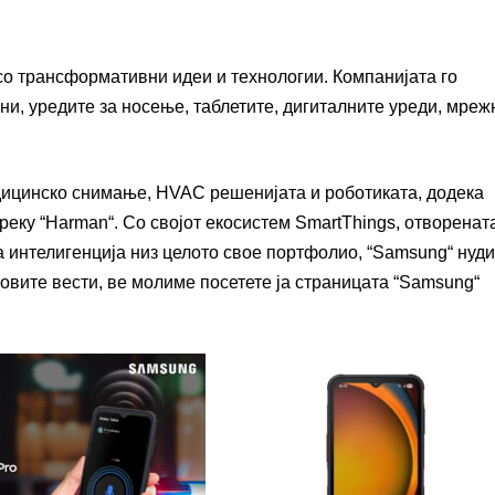
 со трансформативни идеи и технологии. Компанијата го
и, уредите за носење, таблетите, дигиталните уреди, мреж
едицинско снимање, HVAC решенијата и роботиката, додека
еку “Harman“. Со својот екосистем SmartThings, отворенат
а интелигенција низ целото свое портфолио, “Samsung“ нуди
новите вести, ве молиме посетете ја страницата “Samsung“