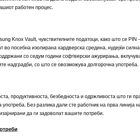
вашиот работен процес.
ung Knox Vault, чувствителните податоци, како што се PIN 
ат во посебна изолирана хардверска средина, нудејќи силна
поддржани со седум години софтверски ажурирања, вклучува
ите надградби, со што се овозможува долгорочна употреба.
ста, продуктивноста, безбедноста и одржливоста што ги пр
 употреба. Без разлика дали сте работник на прва линија н
изајнирани да ги задоволат вашите потреби.
потреби