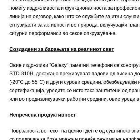
помеѓу издржливоста и функционалноста за професиона
линија на одговор, како што се службите за итни случаи
ентузијасти за активности во природа, вклучувајќи пла
сигурни перформанси во секое опкружување.
Создадени за барањата на реалниот свет
Овие издржливи “Galaxy“ паметни телефони се конструи
STD-810H, докажано преживуваат падови од висина до 
(-20°C до 55°C) и други сурови средини, обезбедувајќи
сертификација, уредите се исто така заштитени од пра
или во предизвикувачки работни средини, овие уреди в
Непречена продуктивност
Поврзаноста во текот на целиот ден е од суштинско зн
со поддршка за брза мрежа и повеќе режими на напојув