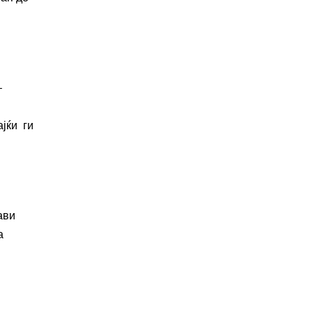
–
јќи ги
ави
а