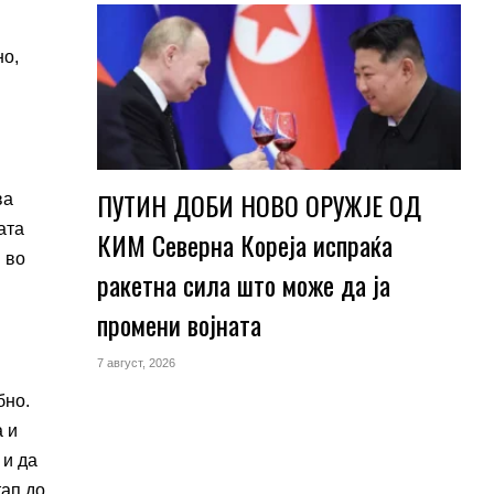
но,
ПУТИН ДОБИ НОВО ОРУЖЈЕ ОД
ва
ата
КИМ Северна Кореја испраќа
 во
ракетна сила што може да ја
промени војната
7 август, 2026
бно.
а и
 и да
тап до