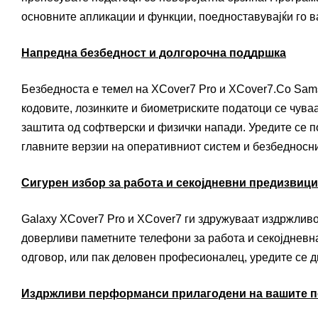
основните апликации и функции, поедноставувајќи го 
Напредна безбедност и долгорочна поддршка
Безбедноста е темел на XCover7 Pro и XCover7.Со Sams
кодовите, лозинките и биометриските податоци се чува
заштита од софтверски и физички напади. Уредите се 
главните верзии на оперативниот систем и безбедносн
Сигурен избор за работа и секојдневни предизвици
Galaxy XCover7 Pro и XCover7 ги здружуваат издржливо
доверливи паметните телефони за работа и секојдневна
одговор, или пак деловен професионалец, уредите се д
Издржливи перформанси прилагодени на вашите 