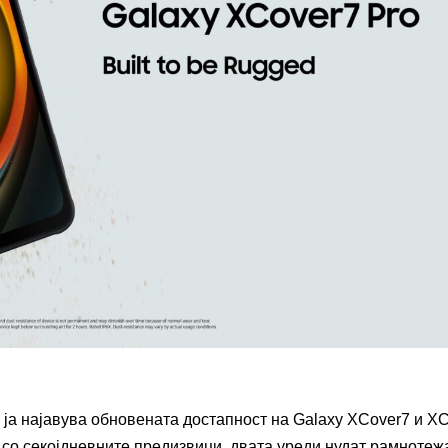
т ја најавува обновената достапност на Galaxy XCover7 и X
т со секојдневните предизвици, двата уреди нудат рамнотеж