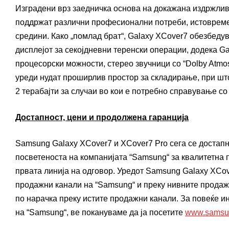
Изградени врз заедничка основа на докажана издржливо
поддржат различни професионални потреби, истовремен
средини. Како „помлад брат“, Galaxy XCover7 обезбеду
дисплејот за секојдневни теренски операции, додека Ga
процесорски можности, стерео звучници со “Dolby Atmos
уреди нудат проширлив простор за складирање, при шт
2 терабајти за случаи во кои е потребно справување со
Достапност, цени и продолжена гаранција
Samsung Galaxy XCover7 и XCover7 Pro сега се достапн
посветеноста на компанијата “Samsung“ за квалитетна 
првата линија на одговор. Уредот Samsung Galaxy XCo
продажни канали на “Samsung“ и преку нивните продаж
по нарачка преку истите продажни канали. За повеќе 
на “Samsung“, ве покануваме да ја посетите
www.samsu