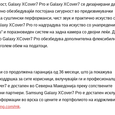
ст, Galaxy XCover7 Pro и Galaxy XCover7 се дизајнирани д
о обезбедувајќи постојана сигурност во предизвикувачки
ва суштински перформанси, чист звук и практично искуство 
laxy XCover7 Pro го надградува тоа искуство со унапредени
“ и поразновиден систем на задна камера со двојни леќи. 
о Galaxy XCover7 Pro обезбедува дополнителна флексибилн
 голем обем на податоци.
и со продолжена гаранција од 36 месеци, што ја покажува
поддршка за сите корисници, вклучувајќи ги и професионал
ver7 е достапен во Северна Македонија преку сопствените
ни партнери. Samsung Galaxy XCover7 Pro е достапен искл
информации во врска со цените и портфолиото на издржливи
ng.com/mk
.