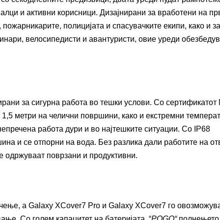
лци и активни корисници. Дизајнирани за вработени на пр
, пожарникарите, полицијата и спасувачките екипи, како и з
нинари, велосипедисти и авантуристи, овие уреди обезбеду
рани за сигурна работа во тешки услови. Со сертификатот 
1,5 метри на челични површини, како и екстремни темпера
 непречена работа дури и во најтешките ситуации. Со IP68
шина и се отпорни на вода. Без разлика дали работите на о
е одржуваат поврзани и продуктивни.
ачење, а Galaxy XCover7 Pro и Galaxy XCover7 го овозможув
ање. Со голем капацитет на батеријата, “
POGO“
полнењето