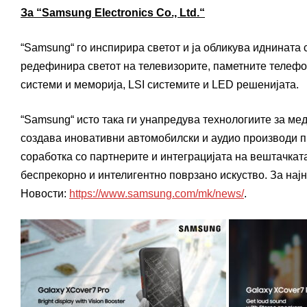
За “Samsung Electronics Co., Ltd.“
“Samsung“ го инспирира светот и ја обликува иднината
редефинира светот на телевизорите, паметните телефон
системи и меморија, LSI системите и LED решенијата.
“Samsung“ исто така ги унапредува технологиите за м
создава иновативни автомобилски и аудио производи пр
соработка со партнерите и интеграцијата на вештачкат
беспрекорно и интелигентно поврзано искуство. За нај
Новости:
https://www.samsung.com/mk/news/
.