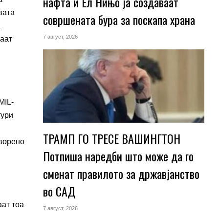
нафта и Ел Нињо ја создаваат
вата
совршената бура за поскапа храна
а
7 август, 2026
ваат
MIL-
тури
ТРАМП ГО ТРЕСЕ ВАШИНГТОН
творено
Потпиша наредби што може да го
сменат правилото за државјанство
во САД
аат тоа
7 август, 2026