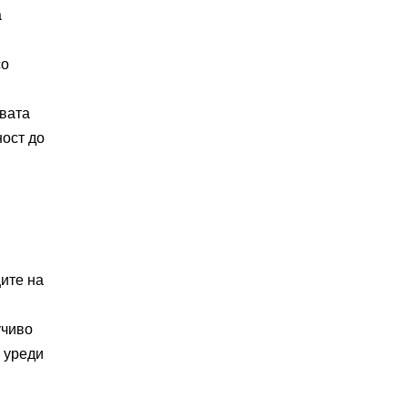
а
со
Двата
ост до
ците на
учиво
 уреди