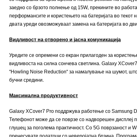
заедно со брзото полнење од 15W, прекините во работ
перформансите и користењето на батеријата во текот на
двата уреди овозможуваат замена на батеријата во дв
Видливост на отворено и јасна комуникација
Уредите се опремени со екран прилагоден за користење 
видливоста на силна сончева светлина. Galaxy XCover7
“Howling Noise Reduction“ за намалување на шумот, што
бучни средини.
Максимална продуктивност
Galaxy XCover7 Pro поддржува работење со Samsung De
Телефонот може да се поврзе со надворешен дисплеј пре
глушец за поголема практичност. Со 5G поврзаност и Wi
пренесувате податоци со неверојатна брзина. Програм