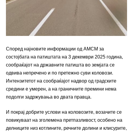
Според најновите информации од АМСМ за
состојбата на патиштата на 3 декември 2025 година,
сообраќајот на државните патишта во земјата се
одвива непречено и по претежно суви коловози.
Интензитетот на сообраќајот надвор од градските
средини е умерен, а на граничните премини нема
подолги задржувања во двата правца.
И покрај добрите услови на коловозите, возачите се
повикуваат на зголемена претпазливост, особено на
делниците низ котлините, речните долини и клисурите,