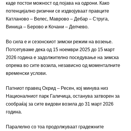
каде постои можност од појава на одрони. Како
потенцијално ризични се издвојуваат правците
Катланово – Велес, Маврово – Дебар – Струга,
Виница – Берово и Кочани – Делчево.
Во сила е и сезонскиот зимски режим на возење.
Потсетуваме дека од 15 ноември 2025 до 15 март
2026 година е задолжително поседување на зимска
опрема во сите возила, независно од моменталните
временски услови.
Патниот правец Охрид – Ресен, кој минува низ
Националниот парк Галичица, останува затворен за
сообраќај за сите видови возила до 31 март 2026
година.
Паралелно со тоа продолжуваат градежните