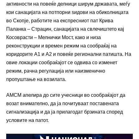
активности на повеќе делници ширум државата, меѓу
кои санацијата на потпорни ѕидови на обиколницата
во Скопје, работите на експресниот пат Крива
Паланка – Страцин, санацијата на свлечиштето кај
Косоврасти – Мелнички Мост, како и низа
реконструкции и времен режим на сообраќај на
коридорите А1 и А2 и повеќе регионални патишта. На
овие локации сообраќајот се одвива со изменет
режим, рачна регулација или наизменично
пропуштање на возилата.
АМСМ апелира до сите учесници во сообраќајот да
возат внимателно, да ја почитуваат поставената
сигнализација и да ја прилагодат брзината според
условите на патот.