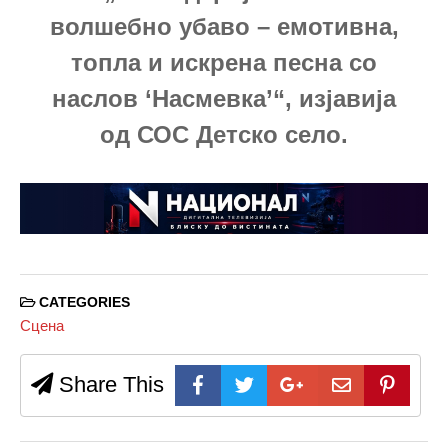
волшебно убаво – емотивна,
топла и искрена песна со
наслов ‘Насмевка’“, изјавија
од СОС Детско село.
CATEGORIES
Сцена
Share This