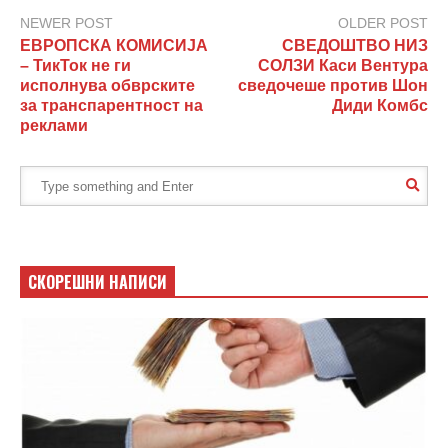
NEWER POST
OLDER POST
ЕВРОПСКА КОМИСИЈА
СВЕДОШТВО НИЗ
– ТикТок не ги
СОЛЗИ Каси Вентура
исполнува обврските
сведочеше против Шон
за транспарентност на
Диди Комбс
реклами
СКОРЕШНИ НАПИСИ