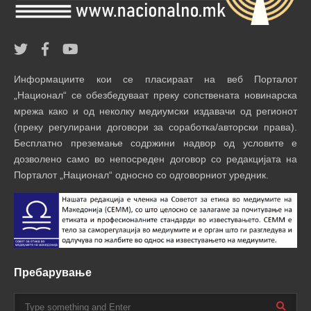
Информациите кои се пласираат на веб Порталот
„Национал“ се обезбедуваат преку сопствената новинарска
мрежа како и од неколку медиумски издавачи од регионот
(преку регулирани договори за соработка/авторски права).
Бесплатно преземање содржини надвор од условите е
дозволено само во непосреден договор со редакцијата на
Порталот „Национал“ односно со одговорниот уредник.
Пребарување