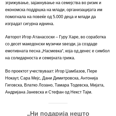
згрижување, зајакнување на семејства во ризик и
економска поддршка на млади, организацијата им
помогнала на повеќе од 5.000 деца и млади да
изградат сигурна иднина.
Авторот Игор Атанасоски – Гуру Харе, во соработка
со десет македонски музички ѕвезди, ја создаде
емотивната песна „Насмевка“, која од денес е симбол
на солидарноста и семејната грижа.
Во проектот учествуваат: Игор Џамбазов, Пере
Нокаут, Сара Мејс, Дани Димитровска, Антонија
Гиговска, Влатко Лозано, Тамара Тодевска, Мијата,
Андријана Јаневска и Стефан од Некст Тајм.
„Ни подарија нешто